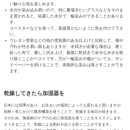
い触り心地を楽しめます。
水分が染み込み易いので、特に夏場冷たいグラスなどをそのま
ま置かれると、結露した水分で、輪染みができることがありま
す。
コースターなどを使って、直接置かないように気を付けて下さ
い。
ウレタン塗装などの他の塗装膜のある仕上げと比較して、傷や
汚れが付き易い面もありますが、水拭きが必要な場合は、硬く
絞った布で、優しく拭き上げ、最後に乾拭きで余分な水分を取
り除くことがベストです。万が一輪染みや傷がついても、サン
ドペーパーを掛けることで、表面的な染みは落とすことができ
ます。
乾燥してきたら加湿器を
日本には四季があり、お住まいの場所によっても変わると思いますが、
初秋～冬にかけて暖房機器を使うことで、乾燥する毎日が続きます。
そのため、無垢材のケアのために加湿器を使うことをオススメします。
そうすることで、乾燥による割れや反りを防ぐことができます。