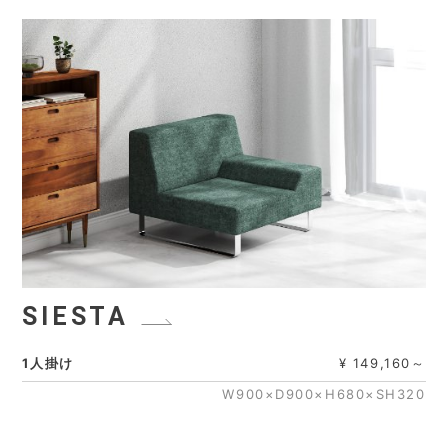
SIESTA
1人掛け
¥ 149,160～
W900×D900×H680×SH320