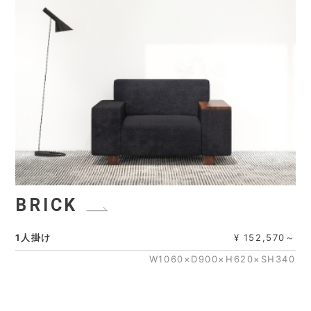
BRICK
1人掛け
¥ 152,570～
W1060×D900×H620×SH340