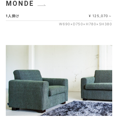
MONDE
1人掛け
¥ 125,070～
W690×D750×H780×SH380