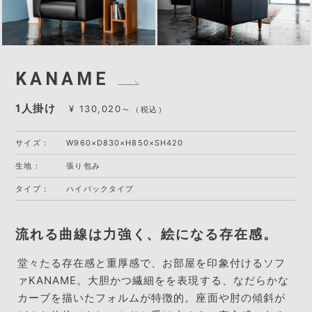
KANAME
1人掛け
¥ 130,020～
（税込）
サイズ：
W960×D830×H850×SH420
生地：
張り包み
タイプ：
ハイバックタイプ
流れる曲線は力強く、絵になる存在感。
堂々たる存在感と重厚感で、お部屋を印象付けるソフ
ァKANAME。
大胆かつ繊細をを表現する、なだらかな
カーブを描いたフォルムが特徴的。
座面や肘の傾斜が