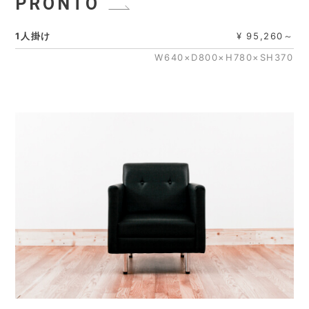
PRONTO
1人掛け
¥ 95,260～
W640×D800×H780×SH370