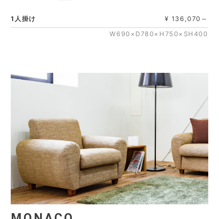
1人掛け
¥ 136,070～
W690×D780×H750×SH400
MONACO