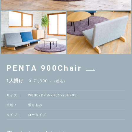
PENTA 900
Chair
1人掛け
¥ 71,390～
（税込）
サイズ：
W800×D755×H615×SH205
生地：
張り包み
タイプ：
ロータイプ