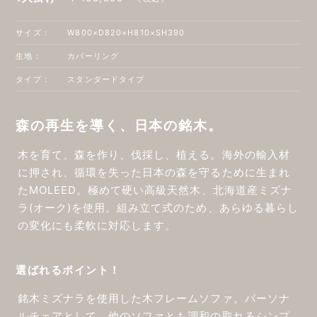
サイズ：
W800×D820×H810×SH390
生地：
カバーリング
タイプ：
スタンダードタイプ
森の再生を導く、日本の銘木。
木を育て、森を作り、伐採し、植える。海外の輸入材
に押され、循環を失った日本の森を守るために生まれ
たMOLEED。極めて硬い高級天然木、北海道産ミズナ
ラ(オーク)を使用。組み立て式のため、あらゆる暮らし
の変化にも柔軟に対応します。
選ばれるポイント！
銘木ミズナラを使用した木フレームソファ。パーソナ
ルチェアとして、他のソファとも調和の取れるシンプ