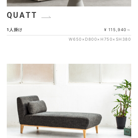
QUATT
1人掛け
¥ 115,940～
W650×D800×H750×SH380