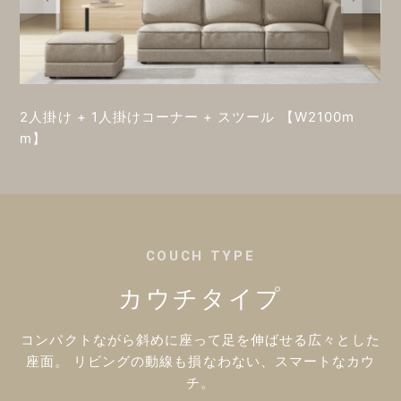
2人掛け + 1人掛けコーナー + スツール 【W2100m
m】
COUCH TYPE
カウチタイプ
コンパクトながら斜めに座って足を伸ばせる広々とした
座面。
リビングの動線も損なわない、スマートなカウ
チ。