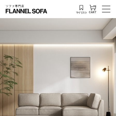
ソファ専門店
マイリスト
CART
Q
U
A
T
T