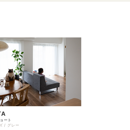
TA
ショート
ズ / グレー