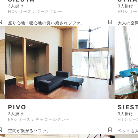
3人掛け
3人掛け
HCシリーズ / ダークグレー
HUシリー
座り心地・寝心地の良い癒されソファ。
大人の空間
PIVO
SIES
3人掛け
3人掛け
FAシリーズ / チャコールグレー
HTシリー
空間が繋がるソファ。
ペットも