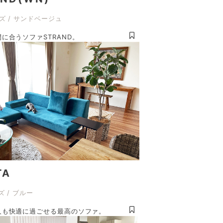
ズ / サンドベージュ
に合うソファSTRAND。
TA
ズ / ブルー
人も快適に過ごせる最高のソファ。