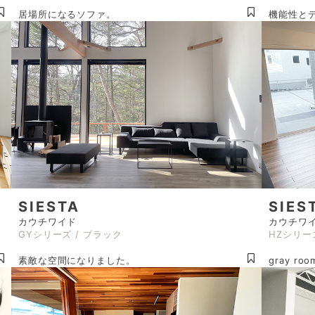
居場所になるソファ。
機能性と
SIESTA
SIES
カウチワイド
カウチワ
GYシリーズ / ブラック
HZシリー
素敵な空間になりました。
gray ro