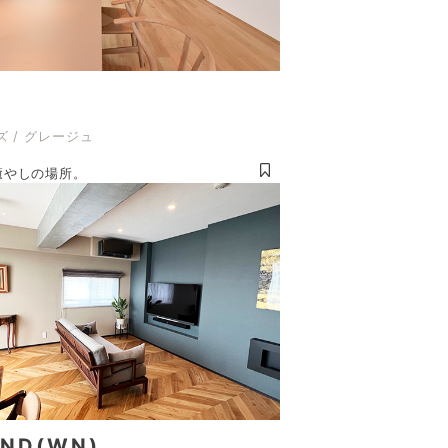
ズ / グレージュ
癒やしの場所。
AND(WN)