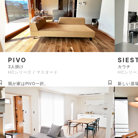
PIVO
SIES
3人掛け
カウチ
HCシリーズ / マスタード
HCシリー
我が家はPIVO一択。
新しい居