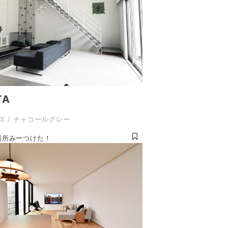
TA
ズ / チャコールグレー
場所みーつけた！