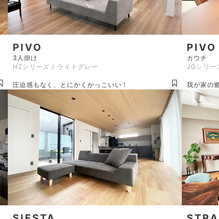
PIVO
PIVO
3人掛け
カウチ
HZシリーズ / ライトグレー
JQシリー
圧迫感もなく、とにかくかっこいい！
我が家の
SIESTA
STR