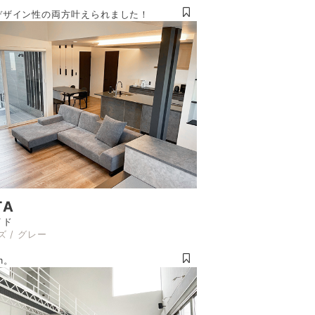
デザイン性の両方叶えられました！
TA
イド
ズ / グレー
om。