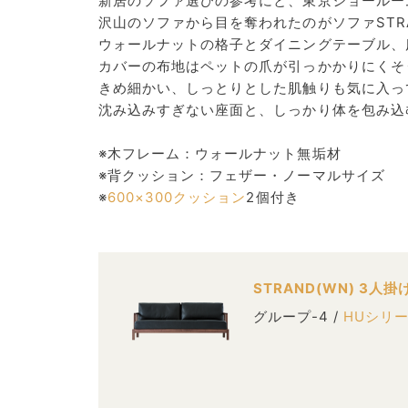
新居のソファ選びの参考にと、東京ショールー
沢山のソファから目を奪われたのがソファSTR
ウォールナットの格子とダイニングテーブル、
カバーの布地はペットの爪が引っかかりにくそ
きめ細かい、しっとりとした肌触りも気に入っ
沈み込みすぎない座面と、しっかり体を包み込
※木フレーム：ウォールナット無垢材
※背クッション：フェザー・ノーマルサイズ
※
600×300クッション
2個付き
STRAND(WN) 3人掛
グループ-4 /
HUシリ