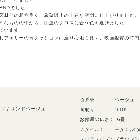
ムに伺いました。
ANDでした。
床材との相性良く、希望以上の上質な空間に仕上がりました。
うなものの中から、部屋のクロスに合う色を選びました。
ています。
むフェザーの背クッションは座り心地も良く、映画鑑賞の時間
け
色系統
ベージュ
ーズ
/ サンドベージュ
間取り
1LDK
お部屋の広さ
16畳
スタイル
モダン,ス
フロアタイプ
ブラウン系