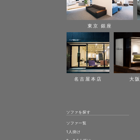
東京 銀座
名古屋本店
大
ソファを探す
ソファ一覧
1人掛け