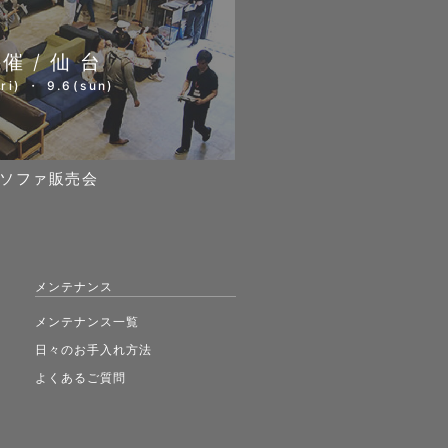
開催/仙台
ri) ・ 9.6(sun)
ソファ販売会
メンテナンス
メンテナンス一覧
日々のお手入れ方法
よくあるご質問