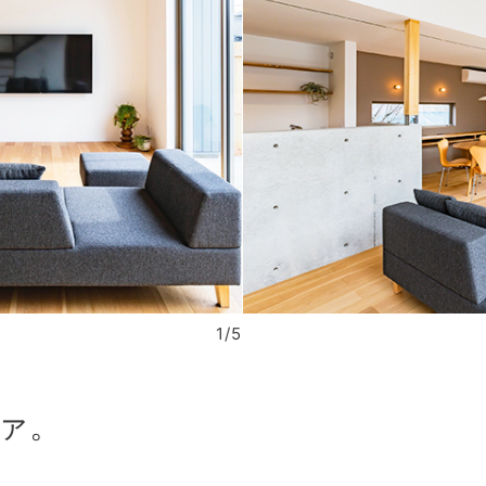
1/5
ァ。