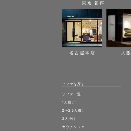
東京 銀座
名古屋本店
大
ソファを探す
ソファ一覧
1人掛け
2〜2.5人掛け
3人掛け
カウチソファ