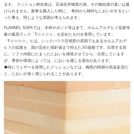
ます。 クッション材自体は、石油化学物質の為、その物自体の臭いは避
けられません。新車を購入した時に、 車内から独特なにおいがするとい
った事も、同じような原因が考えられます。
FLANNEL SOFAでは、木枠やボンド等は全て、ホルムアルデヒド拡散等
級の最高ランク「F☆☆☆☆」を定めたものを使用しています。
「F☆☆☆☆」とは、シックハウス症候群の原因でもあるホルムアルデ
ヒドの拡散を、国の定めた指針値まで抑えたJIS規格です。出荷する前
に、ソファ内部にたまったにおいを揮発させてから、出荷しています
が、季節や環境によっては、においを感じる場合があります。
◆特にフェザーを使用したクッションなどは、梅雨の時期や高温多湿だ
と、においが強く感じられることがあります。