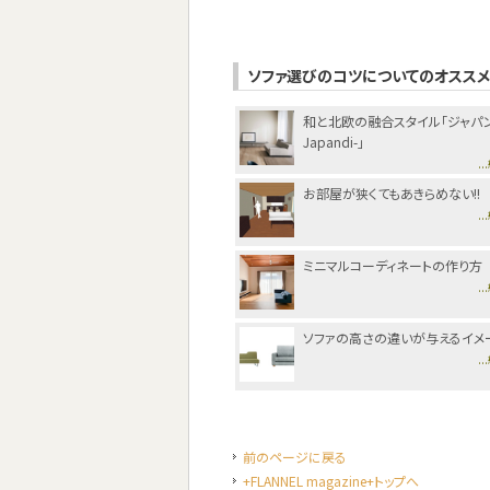
ソファ選びのコツについてのオスス
和と北欧の融合スタイル「ジャパン
Japandi-」
.
お部屋が狭くてもあきらめない!!
.
ミニマルコーディネートの作り方
.
ソファの高さの違いが与えるイメ
.
前のページに戻る
+FLANNEL magazine+トップへ