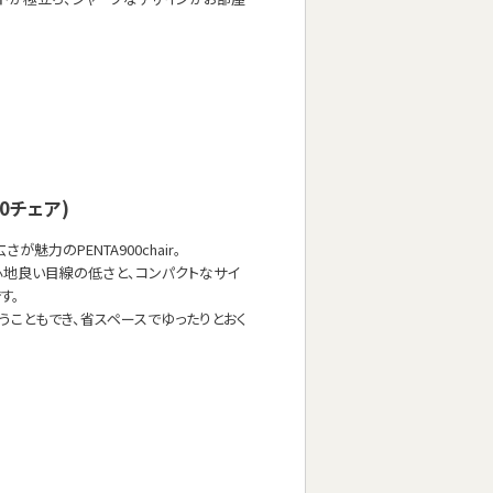
900チェア)
魅力のPENTA900chair。
心地良い目線の低さと、コンパクトなサイ
す。
うこともでき、省スペースでゆったりとおく