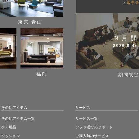
販売
東京 青山
9月
2026.9.4(f
阪
福岡
期間限定
その他アイテム
サービス
その他アイテム一覧
サービス一覧
ケア用品
ソファ選びのサポート
クッション
ご購入時のサービス