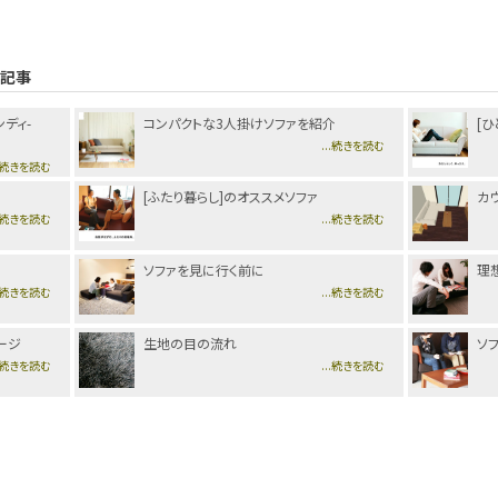
メ記事
ディ-
コンパクトな3人掛けソファを紹介
[
...続きを読む
..続きを読む
[ふたり暮らし]のオススメソファ
カ
..続きを読む
...続きを読む
ソファを見に行く前に
理
..続きを読む
...続きを読む
ージ
生地の目の流れ
ソ
..続きを読む
...続きを読む