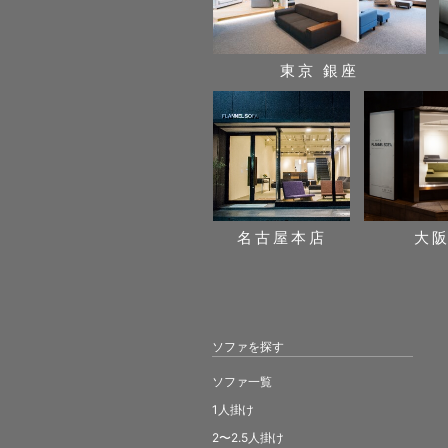
東京 銀座
名古屋本店
大
ソファを探す
ソファ一覧
1人掛け
2〜2.5人掛け