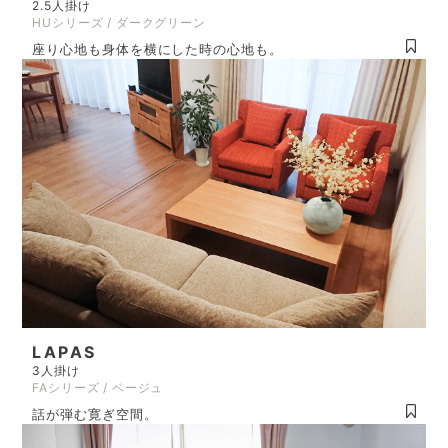
2.5人掛け
HUシリーズ / ダークグリーン
座り心地も身体を横にした時の心地も。
LAPAS
3人掛け
FAシリーズ / ベージュ
話が弾む寛ぎ空間。