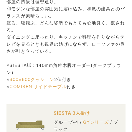
部屋の風景は理想通り。
和モダンな部屋の雰囲気に溶け込み、和風の建具とのバ
ランスが素晴らしい。
座る、寝転ぶ、どんな姿勢でもとても心地良く、癒され
る。
ダイニングに座ったり、キッチンで料理を作りながらテ
レビを見るときも視界の妨げにならず、ローソファの良
さが引き立っている。
※SIESTA脚：140mm角錐木脚オーダー(ダークブラウ
ン）
※
600×600クッション
2個付き
※
COMISEN サイドテーブル
付き
SIESTA 3人掛け
グループ-4 /
GYシリーズ
/ ブ
ラック