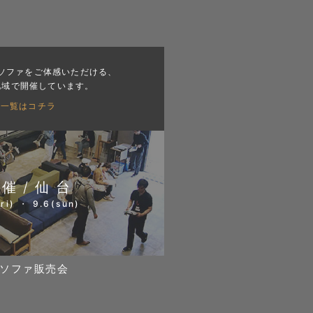
ソファをご体感いただける、
地域で開催しています。
会一覧はコチラ
開催/仙台
ri) ・ 9.6(sun)
ソファ販売会