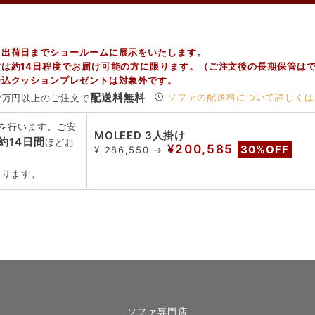
ァ出荷日までショールームに展示をいたします。
文は約14日程度でお届け可能の方に限ります。（ご注文後の長期保管は
振込クッションプレゼントは対象外です。
配送料無料
ソファの配送料について詳しくは
2万円以上のご注文で
を行います。ご安
MOLEED 3人掛け
約14日間
ほどお
¥200,585
30%OFF
¥ 286,550 →
ります。
ソファ専門店