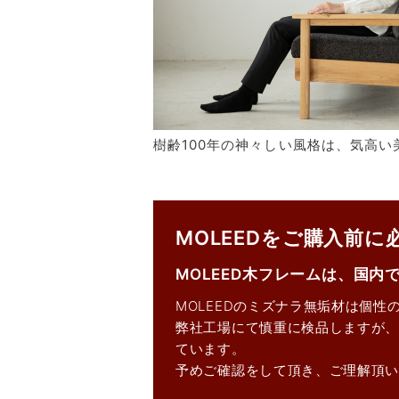
樹齢100年の神々しい風格は、気高
MOLEEDをご購入前
MOLEED木フレームは、国内
MOLEEDのミズナラ無垢材は個
弊社工場にて慎重に検品しますが、
ています。
予めご確認をして頂き、ご理解頂