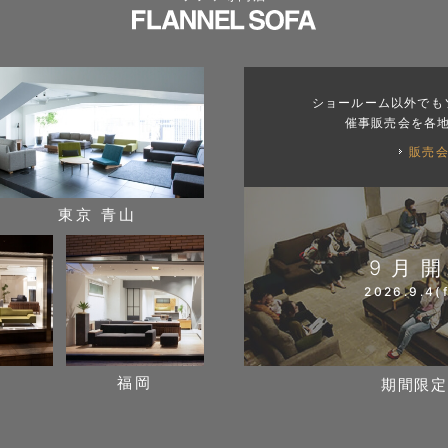
ショールーム以外でも
催事販売会を各
販売
東京 青山
9月
2026.9.4(f
阪
福岡
期間限定