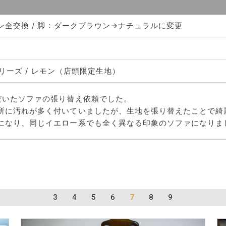
タン全交換 / 脚：ダークブラウン→ナチュラルに変更
HCシリーズ / レモン（店頭限定生地）
だいたソファの張り替え依頼でした。
所に汚れが多く付いていましたが、生地を張り替えたことで綺
になり、同じイエロー系でも全く異なる印象のソファになりま
3
4
5
6
7
8
9