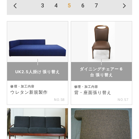
3
4
5
6
7
ダイニングチェアー 6
UK2.5人掛け 張り替え
台 張り替え
修理・加工内容
修理・加工内容
ウレタン新規製作
背・座面張り替え
NO.58
NO.57