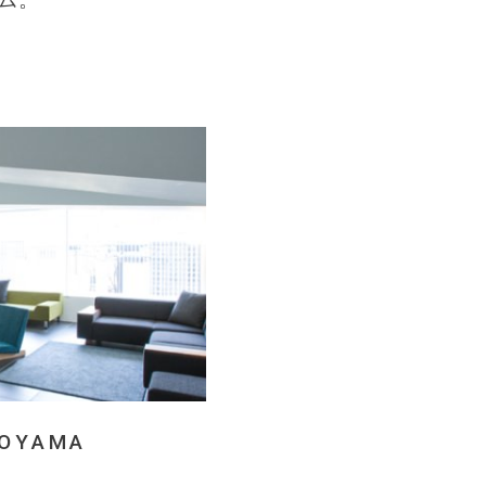
ム。
AOYAMA