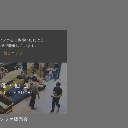
ソファをご体感いただける、
地域で開催しています。
会一覧はコチラ
開催/仙台
ri) ・ 9.6(sun)
ソファ販売会