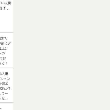
A3人掛
だきまし
STA
体的にグ
仕上げ
ンの
ってお
りとく
 3人掛
プション
を追加
CKに仕
カラー
もな…
に