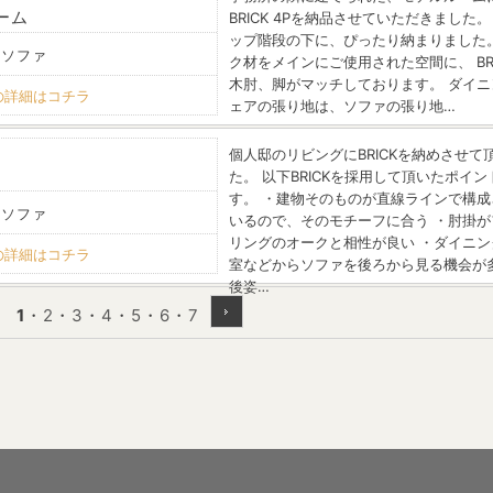
ーム
BRICK 4Pを納品させていただきました。
ップ階段の下に、ぴったり納まりました。
 ソファ
ク材をメインにご使用された空間に、 BRI
木肘、脚がマッチしております。 ダイニ
の詳細はコチラ
ェアの張り地は、ソファの張り地…
個人邸のリビングにBRICKを納めさせて
た。 以下BRICKを採用して頂いたポイン
す。 ・建物そのものが直線ラインで構成
 ソファ
いるので、そのモチーフに合う ・肘掛が
リングのオークと相性が良い ・ダイニン
の詳細はコチラ
室などからソファを後ろから見る機会が
後姿…
1
・
2
・
3
・
4
・
5
・
6
・
7