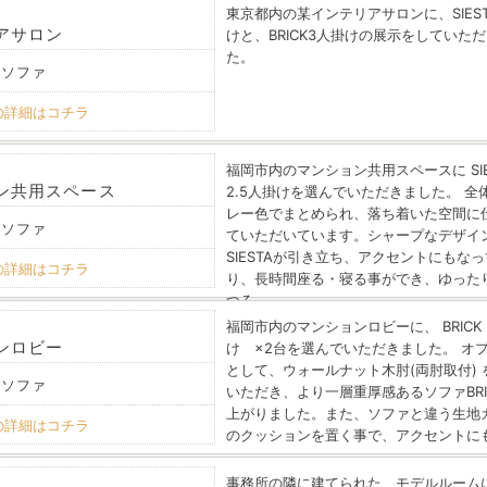
東京都内の某インテリアサロンに、SIEST
アサロン
けと、BRICK3人掛けの展示をしていた
た。
 ソファ
の詳細はコチラ
福岡市内のマンション共用スペースに SIE
ン共用スペース
2.5人掛けを選んでいただきました。 全
レー色でまとめられ、落ち着いた空間に
 ソファ
ていただいています。シャープなデザイ
SIESTAが引き立ち、アクセントにもな
の詳細はコチラ
り、長時間座る・寝る事ができ、ゆった
つろ…
福岡市内のマンションロビーに、 BRICK
ンロビー
け ×2台を選んでいただきました。 オ
として、ウォールナット木肘(両肘取付) 
 ソファ
いただき、より一層重厚感あるソファBRI
上がりました。また、ソファと違う生地
の詳細はコチラ
のクッションを置く事で、アクセントに
事務所の隣に建てられた、モデルルーム