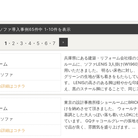
ソファ導入事例65件中 1-10件を表示
1
・
2
・
3
・
4
・
5
・
6
・
7
兵庫県にある建築・リフォーム会社様の
ーム
ルームに、ソファLENIS 3人掛け(W196
用いただきました。 明るい床色に対し、
 ソファ
グリーンの生地が落ち着きをもたらして
す。 LENISの高さのある脚は軽やかな印
の詳細はコチラ
え、黒のスチール脚にすることで、同じ
東京の設計事務所様ショールームにBRIC
ーム
けを納めさせて頂きました。 ウォールナ
基調とした大人っぽい落ち着いたLDKに
 ソファ
ています。 GQチャコールグレーの張地
で品が良く、雰囲気を盛り上げます。…
の詳細はコチラ