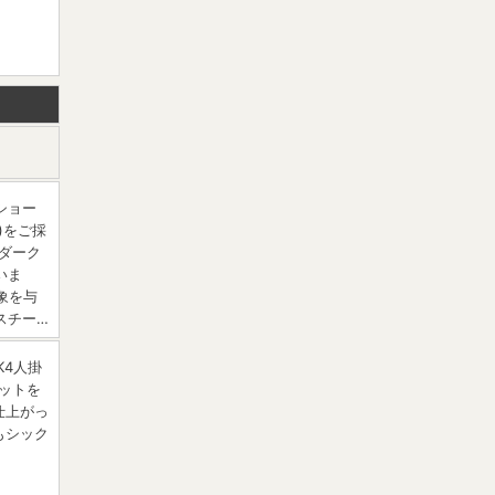
ショー
0)をご採
ダーク
いま
象を与
スチー…
K4人掛
ットを
仕上がっ
もシック