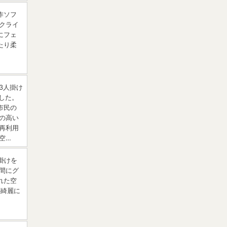
作ソフ
クライ
にフェ
たり柔
3人掛け
ました。
市民の
の高い
再利用
空…
掛けを
間にグ
れた空
が綺麗に