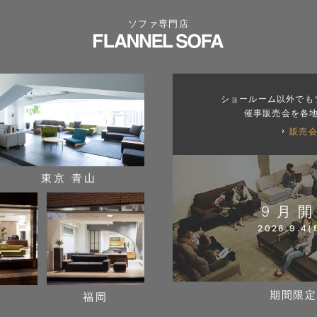
ソファ専門店
ショールーム以外でも
催事販売会を各
販売
東京 青山
9月
2026.9.4(f
期間限定
阪
福岡