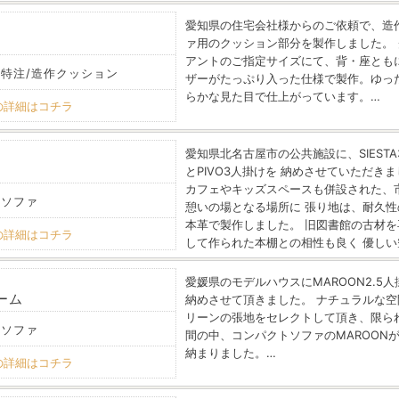
愛知県の住宅会社様からのご依頼で、造
ァ用のクッション部分を製作しました。 
アントのご指定サイズにて、背・座とも
/ 特注/造作クッション
ザーがたっぷり入った仕様で製作。ゆっ
らかな見た目で仕上がっています。…
の詳細はコチラ
愛知県北名古屋市の公共施設に、SIESTA
とPIVO3人掛けを 納めさせていただき
カフェやキッズスペースも併設された、
 ソファ
憩いの場となる場所に 張り地は、耐久性
本革で製作しました。 旧図書館の古材を
の詳細はコチラ
して作られた本棚との相性も良く 優しい
愛媛県のモデルハウスにMAROON2.5人
ーム
納めさせて頂きました。 ナチュラルな空
リーンの張地をセレクトして頂き、限ら
 ソファ
間の中、コンパクトソファのMAROON
納まりました。…
の詳細はコチラ