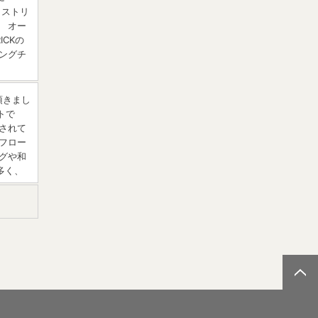
 ストリ
 オー
CKの
ングチ
頂きまし
トで
されて
フロー
グや和
多く、