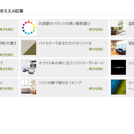
オススメ記事
お部屋のバランスの良い配色選び
空
..続きを読む
...続きを読む
植物）の置き
バイカラーであなただけのソファを
窓
...続きを読む
..続きを読む
て
ホワイト系の床に合うソファコーディネート
シ
..続きを読む
...続きを読む
い
ソファの脚で魅せるリビング
コ
ー。
..続きを読む
...続きを読む