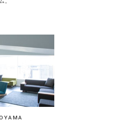
ム。
AOYAMA