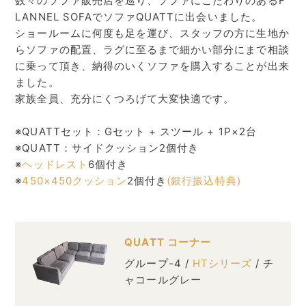
数々のソファ販売店を巡り、ソファにこだわりのあるF
LANNEL SOFAでソファQUATTに出会いました。
ショールームに何度も足を運び、スタッフの方に生地か
らソファの配置、ラグに至るまで細かい部分にまで相談
に乗って頂き、納得のいくソファを購入することが出来
ました。
家族全員、充分にくつろげて大変快適です。
※QUATTセット：Gセット + スツール + 1P×2台
※QUATT：サイドクッション2個付き
※
ヘッドレスト
6個付き
※
450×450クッション
2個付き
(銀行振込特典)
QUATT コーナー
グループ-4 /
HTシリーズ
/ チ
ャコールグレー