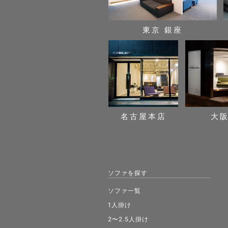
東京 銀座
名古屋本店
大
ソファを探す
ソファ一覧
1人掛け
2〜2.5人掛け