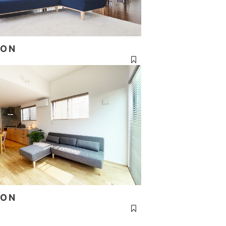
ON
ON