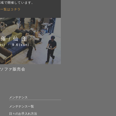
地域で開催しています。
会一覧はコチラ
開催/仙台
ri) ・ 9.6(sun)
ソファ販売会
メンテナンス
メンテナンス一覧
日々のお手入れ方法