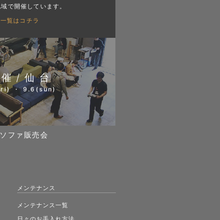
地域で開催しています。
会一覧はコチラ
開催/仙台
ri) ・ 9.6(sun)
ソファ販売会
メンテナンス
メンテナンス一覧
日々のお手入れ方法