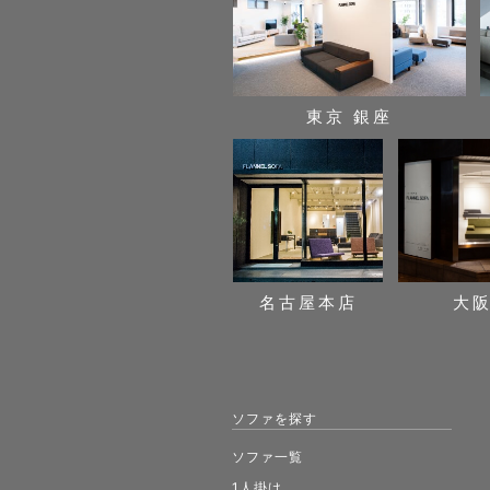
東京 銀座
名古屋本店
大
ソファを探す
ソファ一覧
1人掛け