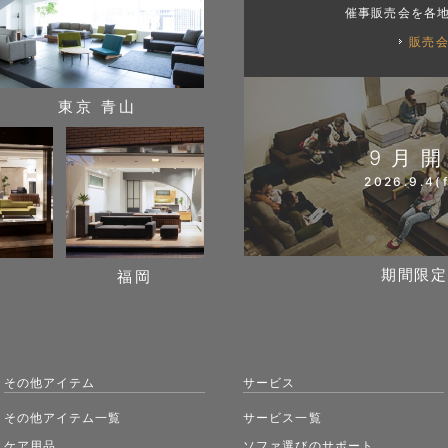
催事販売会を各
販売
東京 青山
9月
2026.9.4(f
期間限定
阪
福岡
その他アイテム
サービス
その他アイテム一覧
サービス一覧
ケア用品
ソファ選びのサポート