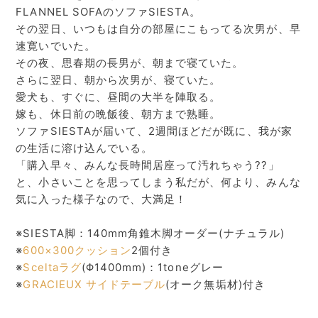
FLANNEL SOFAのソファSIESTA。
その翌日、いつもは自分の部屋にこもってる次男が、早
速寛いでいた。
その夜、思春期の長男が、朝まで寝ていた。
さらに翌日、朝から次男が、寝ていた。
愛犬も、すぐに、昼間の大半を陣取る。
嫁も、休日前の晩飯後、朝方まで熟睡。
ソファSIESTAが届いて、2週間ほどだが既に、我が家
の生活に溶け込んでいる。
「購入早々、みんな長時間居座って汚れちゃう??」
と、小さいことを思ってしまう私だが、何より、みんな
気に入った様子なので、大満足！
※SIESTA脚：140mm角錐木脚オーダー(ナチュラル)
※
600×300クッション
2個付き
※
Sceltaラグ
(Φ1400mm)：1toneグレー
※
GRACIEUX サイドテーブル
(オーク無垢材)付き