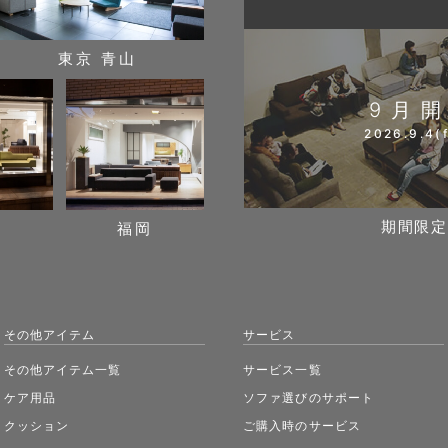
東京 青山
9月
2026.9.4(f
期間限定
阪
福岡
その他アイテム
サービス
その他アイテム一覧
サービス一覧
ケア用品
ソファ選びのサポート
クッション
ご購入時のサービス