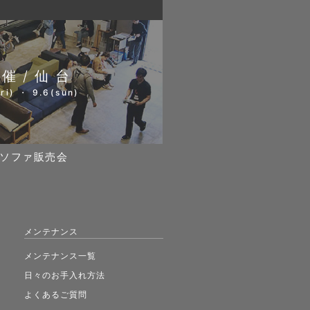
開催/仙台
ri) ・ 9.6(sun)
ソファ販売会
メンテナンス
メンテナンス一覧
日々のお手入れ方法
よくあるご質問