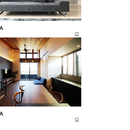
TA
TA