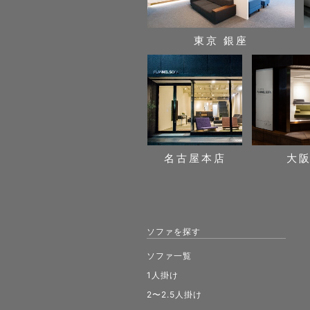
東京 銀座
名古屋本店
大
ソファを探す
ソファ一覧
1人掛け
2〜2.5人掛け