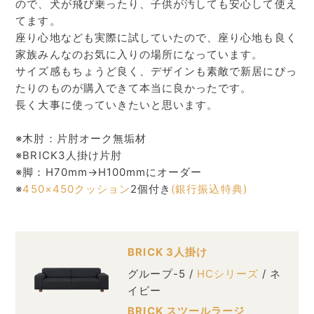
ので、犬が飛び乗ったり、子供が汚しても安心して使え
てます。
座り心地なども実際に試していたので、座り心地も良く
家族みんなのお気に入りの場所になっています。
サイズ感もちょうど良く、デザインも素敵で新居にぴっ
たりのものが購入できて本当に良かったです。
長く大事に使っていきたいと思います。
※木肘：片肘オーク無垢材
※BRICK3人掛け片肘
※脚：H70mm→H100mmにオーダー
※
450×450クッション
2個付き
(銀行振込特典)
BRICK 3人掛け
グループ-5 /
HCシリーズ
/ ネ
イビー
BRICK スツールラージ