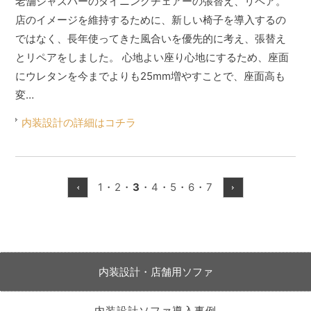
老舗ジャズバーのダイニングチェアーの張替え、リペア。
店のイメージを維持するために、新しい椅子を導入するの
ではなく、長年使ってきた風合いを優先的に考え、張替え
とリペアをしました。 心地よい座り心地にするため、座面
にウレタンを今までよりも25mm増やすことで、座面高も
変…
内装設計の詳細はコチラ
1
・
2
・
3
・
4
・
5
・
6
・
7
内装設計・店舗用ソファ
内装設計ソファ導入事例