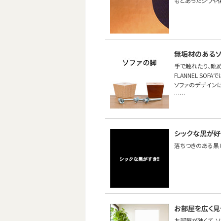
もとあったシワや
無垢材のあるソ
手で触れたり、眺
FLANNEL S
ソファのデザイン
……
シックな黒が好
落ちつきのある黒
お部屋を広く
お部屋が狭くて、