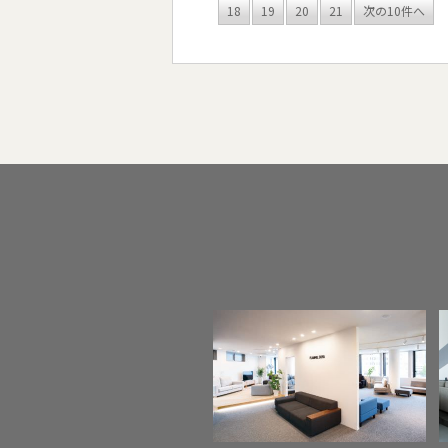
18
19
20
21
次の10件へ