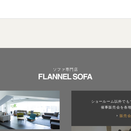
ソファ専門店
ショールーム以外でも
催事販売会を各
販売