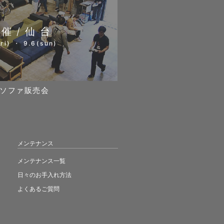
開催/仙台
ri) ・ 9.6(sun)
ソファ販売会
メンテナンス
メンテナンス一覧
日々のお手入れ方法
よくあるご質問