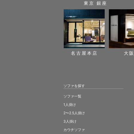
東京 銀座
名古屋本店
大
ソファを探す
ソファ一覧
1人掛け
2〜2.5人掛け
3人掛け
カウチソファ