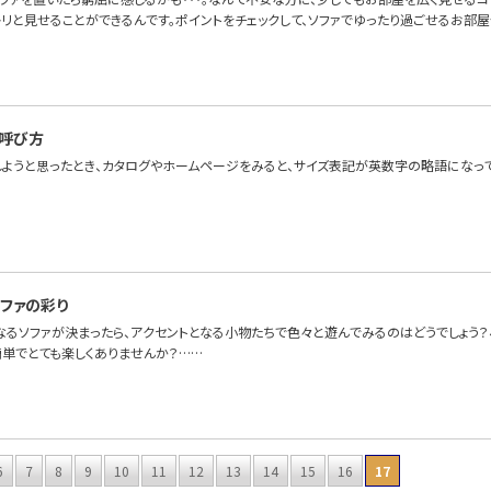
リと見せることができるんです。ポイントをチェックして、ソファでゆったり過ごせるお部屋
呼び方
しようと思ったとき、カタログやホームページをみると、サイズ表記が英数字の略語になっ
ファの彩り
なるソファが決まったら、アクセントとなる小物たちで色々と遊んでみるのはどうでしょう
簡単でとても楽しくありませんか？……
6
7
8
9
10
11
12
13
14
15
16
17