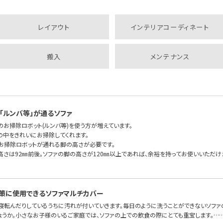
レイアウト
インテリアコーディネート
搬入
メンテナンス
「ルンバ等」が通るソファ
のお掃除ロボット(ルンバ等)を使う方が増えています。
の中をきれいにお掃除してくれます。
もお掃除ロボットが通れる脚の高さが必要です。
高さは92㎜前後。ソファの脚の高さが120㎜以上であれば、余裕を持ってお使いいただけま
策に使用できるソファマルチカバー
、寝転んだりしているうちに汚れが付いていきます。毎日のように洗うことができないソファ
ょうか。小さなお子様のいるご家庭では、ソファの上での飲食の際にとても重宝します。…