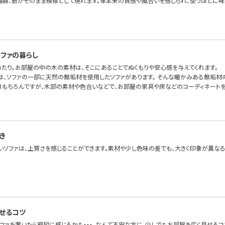
傷痕、筋がそのまま模様として現れます。革本来の質感や風合いを感じられ、使うほどに味
ファの暮らし
めたり。お部屋の中の木の素材は、そこにあることでぬくもりや安心感を与えてくれます。
OFAでは、ソファの一部に天然の無垢材を使用したソファがあります。 そんな暖かみある無垢
はもちろんですが、木部の素材や色合いなどで、お部屋の家具や床などのコーディネートを
き
いソファは、上質さを感じることができます。素材や少し色味の差でも、大きく印象が異なる
見せるコツ
ソファを置いたら窮屈に感じるかも・・・。なんて不安な方に、少しでもお部屋を広く見せるコ