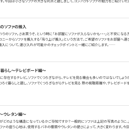
ます。今回は小さなソファの大きな利点と題しまして、コンパクトソファの魅力をご紹介いた
のソファの搬入
わりのソファ。さあ買うぞ、という時に「お部屋にソファが入らないかも・・・」と不安にな
ルコニーからソファを搬入する「吊り上げ搬入」という方法で、ご希望のソファをお部屋へ運
搬入について、運び入れが可能かのチェックポイントと一緒にご紹介します。……
゙暮らし〜テレビボード編〜
に存在するテレビ。ソファでくつろぎながら、テレビを見る機会も多いのではないでしょうか
つろぐ暮らしと題し、ソファでくつろぎながらテレビを見る 際の視聴距離や、テレビボード
～ウレタン編～
ァがどのような構造になっているかご存知ですか？一般的にソファは上記の写真のように、土
ソファの座り心地は、使用するバネの種類やウレタンの硬さによって、大きく変わります。今