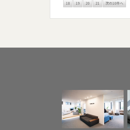
18
19
20
21
次の10件へ