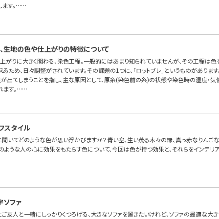
します。……
、生地の色や仕上がりの特徴について
上がりに大きく関わる、染色工程。一般的にはあまり知られていませんが、その工程は色
るため、日々調整がされています。その課題の1つに、「ロットブレ」というものがあります
差が出てしまうことを指し、主な原因として、原糸(染色前の糸)の状態や染色時の湿度・
れます。……
フスタイル
」と聞いてどのような色が思い浮かびますか？青い空、生い茂る木々の緑、真っ赤なりんご
そのような人の心に効果をもたらす色について、今回は色が持つ効果と、それらをインテリ
字ソファ
たご友人と一緒にしっかりくつろげる、大きなソファを置きたいけれど、ソファの最適な大き