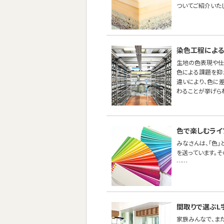
ついてご紹介いた
染色工程による
生地の色表現や仕
色による課題を抑え
違いにより、色に
わることが挙げら
色で楽しむライ
みなさんは、「色
を送っています。
……
間取りで選ぶL
家族みんなで、ま