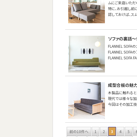
ムにご来店いただ
特に、お引越し前
認しておけば、ス
ソファの裏話〜S
FLANNEL SO
FLANNEL S
FLANNEL SO
成型合板の魅
木製品に触れると
現代では様々な加
今回はその加工技
前の10件へ
1
2
3
4
5