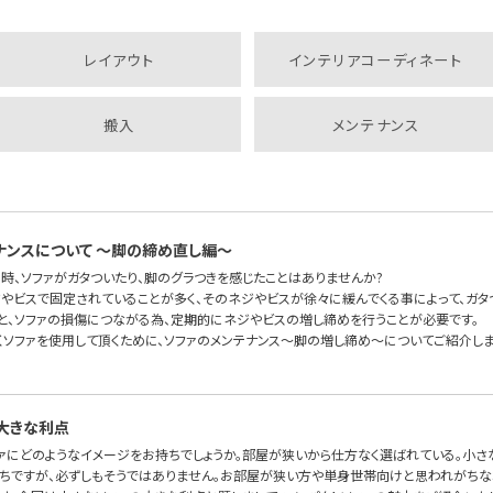
レイアウト
インテリアコーディネート
搬入
メンテナンス
ナンスについて 〜脚の締め直し編〜
時、ソファがガタついたり、脚のグラつきを感じたことはありませんか?
ジやビスで固定されていることが多く、そのネジやビスが徐々に緩んでくる事によって、ガタ
と、ソファの損傷につながる為、定期的にネジやビスの増し締めを行うことが必要です。
くソファを使用して頂くために、ソファのメンテナンス〜脚の増し締め〜についてご紹介しま
大きな利点
ァにどのようなイメージをお持ちでしょうか。部屋が狭いから仕方なく選ばれている。小さ
ちですが、必ずしもそうではありません。お部屋が狭い方や単身世帯向けと思われがちな