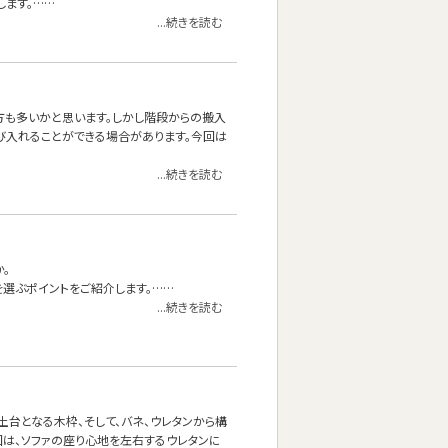
します。……
...続きを読む
る方も多いかと思います。しかし階段からの搬入
び入れることができる場合があります。今回は
...続きを読む
。
を選ぶポイントをご紹介します。……
...続きを読む
台となる木枠、そして、バネ、ウレタンから構
回は、ソファの座り心地を左右するウレタンに