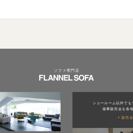
ソファ専門店
ショールーム以外でも
催事販売会を各
販売