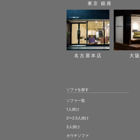
東京 銀座
名古屋本店
大
ソファを探す
ソファ一覧
1人掛け
2〜2.5人掛け
3人掛け
カウチソファ