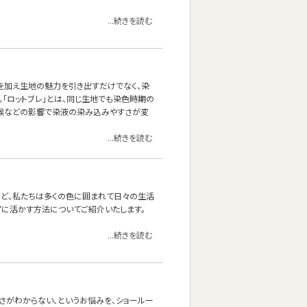
...続きを読む
を加え生地の魅力を引き出すだけでなく、染
。「ロットブレ」とは、同じ生地でも染色時期の
気候などの影響で染液の染み込みやすさが変
...続きを読む
など、私たちは多くの色に囲まれて日々の生活
アに活かす方法についてご紹介いたします。
...続きを読む
さがわからない、というお悩みを、ショールー