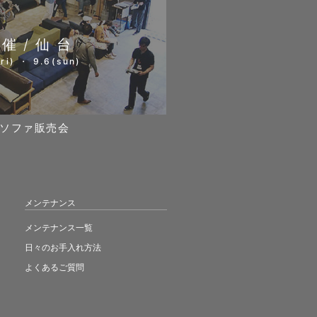
開催/仙台
ri) ・ 9.6(sun)
ソファ販売会
メンテナンス
メンテナンス一覧
日々のお手入れ方法
よくあるご質問