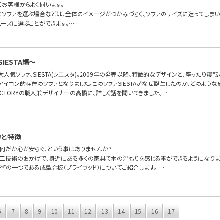
くお客様からよく伺います。
にソファを選ぶ場合などは、全体のイメージがつかみづらく、ソファのサイズに迷ってしま
ムーズに選ぶことができます。……
IESTA編〜
FAの大人気ソファ、SIESTA(シエスタ)。2009年の発売以降、特徴的なデザインと、座った
OFAのアイコン的存在のソファとなりました。このソファSIESTAがなぜ誕生したのか、どのよ
FA FACTORYの職人兼デザイナーの高橋に、詳しく話を聞いてきました。……
力と特徴
何だか心が安らぐ、という事はありませんか？
工技術のおかげで、身近にある多くの家具で木の温もりを感じる事ができるようになりま
術の一つである成型合板（プライウッド）についてご紹介します。……
6
7
8
9
10
11
12
13
14
15
16
17