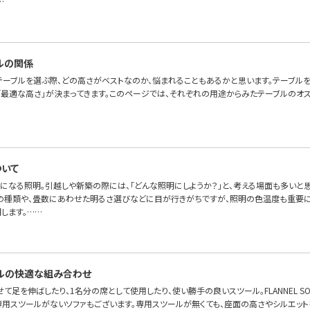
…
ルの関係
テーブルを選ぶ際、どの高さがベストなのか、悩まれることもあるかと思います。テーブル
「最適な高さ」が決まってきます。このページでは、それぞれの用途からみたテーブルのオス
いて
になる照明。引越しや新築の際には、「どんな照明にしようか？」と、考える場面も多いと
の種類や、畳数にあわせた明るさ選びなどに目が行きがちですが、照明の色温度も重要に
します。……
ルの快適な組み合わせ
て足を伸ばしたり、1名分の席として使用したり、使い勝手の良いスツール。FLANNEL S
専用スツールがないソファもございます。専用スツールが無くても、座面の高さやシルエット