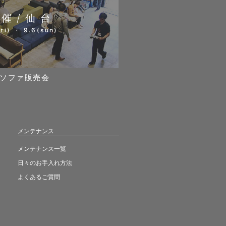
開催/仙台
ri) ・ 9.6(sun)
ソファ販売会
メンテナンス
メンテナンス一覧
日々のお手入れ方法
よくあるご質問