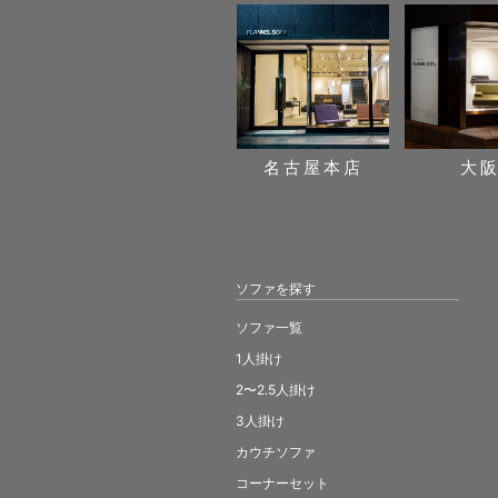
名古屋本店
大
ソファを探す
ソファ一覧
1人掛け
2〜2.5人掛け
3人掛け
カウチソファ
コーナーセット