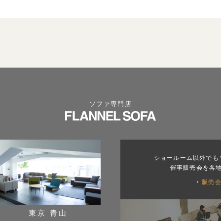
ソファ専門店
ショールーム以外でも
催事販売会を各
販売
東京 青山