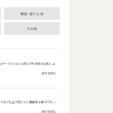
構造・座り心地
その他
フェザークッションは形くずれを抑える為と、よ
...続きを読む
でなく仕上げ材ごとに機能性も様々です。一
...続きを読む