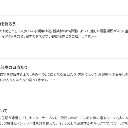
物を飾ろう
アや癒しとして人気のある観葉植物。観葉植物の品種によって、適した設置場所があり、室
レイアウトを含め、室内で育てやすい観葉植物とをご紹介します。……
部屋の日当たり
、住宅を建設する上で、決め手の1つにもなる日当たり。方角によって、お部屋への日差し
差しの入り方はかなり違ってきます。……
いて
る生活が定着しても、センターテーブルをご使用いただいていると床に座るシーンも多くある
ど、実用性とインテリア性を兼ね備えたアイテムとして活躍するのがラグです。では、ラグ