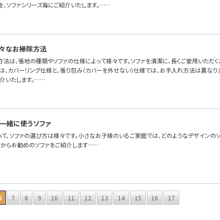
を、ソファシリーズ毎にご紹介いたします。……
々なお掃除方法
方法は、張地の種類やソファの仕様によって様々です。ソファを清潔に、長くご愛用いただ
ァは、カバーリング仕様と、張り包み（カバーを外せない）仕様では、お手入れ方法は異なり
介いたします。……
一緒に使うソファ
って、ソファの選び方は様々です。小さなお子様のいるご家庭では、どのようなデザインのソ
徴からお勧めのソファをご紹介します……
6
7
8
9
10
11
12
13
14
15
16
17