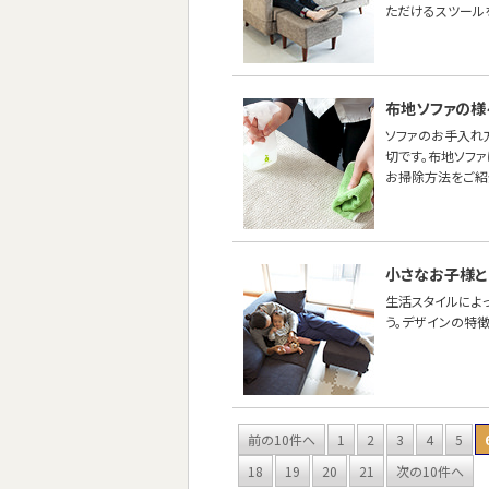
ただけるスツール
布地ソファの様
ソファのお手入れ
切です。布地ソフ
お掃除方法をご紹
小さなお子様と
生活スタイルによ
う。デザインの特
前の10件へ
1
2
3
4
5
18
19
20
21
次の10件へ