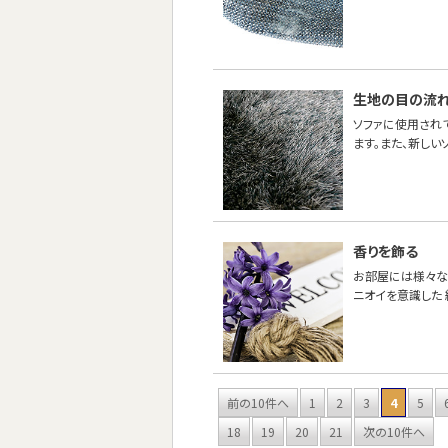
生地の目の流
ソファに使用され
ます。また、新し
香りを飾る
お部屋には様々な
ニオイを意識した 
前の10件へ
1
2
3
4
5
18
19
20
21
次の10件へ