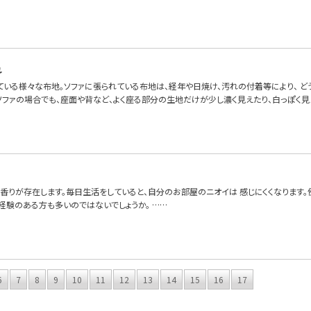
れ
ている様々な布地。ソファに張られている布地は、経年や日焼け、汚れの付着等により、 
いソファの場合でも、座面や背など、よく座る部分の生地だけが少し濃く見えたり、白っぽく見
香りが存在します。毎日生活をしていると、自分のお部屋のニオイは 感じにくくなります
経験のある方も多いのではないでしょうか。 ……
6
7
8
9
10
11
12
13
14
15
16
17