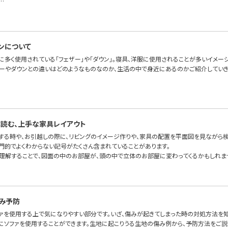
…
ンについて
に多く使用されている「フェザー」や「ダウン」。寝具、洋服に使用されることが多いイメー
ザーやダウンとの違いはどのようなものなのか、生活の中で身近にあるのかご紹介していき
読む、上手な家具レイアウト
をする時や、お引越しの際に、リビングのイメージ作りや、家具の配置を平面図を見ながら検
専門的でよくわからない記号がたくさん含まれていることがあります。
理解することで、図面の中のお部屋が、頭の中で立体のお部屋に変わってくるかもしれま
み予防
ァを使用する上で気になりやすい部分です。いざ、傷みが起きてしまった時の対処方法を知
適にソファを使用することができます。生地に起こりうる生地の傷み例から、予防方法をご説