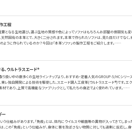
作工程
重要となる生地選び。選ぶ生地の質感や色によってソファはもちろんお部屋の雰囲気も変わり
と、天然固有の本革とで、大きく二分されます。本革で作られたソファは、見た目だけでなく
どのように作られているのか？今回は「本革ソファ」の製作工程をご紹介します。……
る、ウルトラスエード®
OFAお取り扱い中の数多くの生地ラインナップより、おすすめ・定番人気のGROUP-5/HCシリ
、東レ独自開発による技術を駆使した、スエード調人工皮革(ウルトラスエード®)です。エ
素材であり、上質で高機能なファブリックとして私たちの身近でよく使われています。……
ギー
という仕組みがあります。「免疫」とは、体内にウイルスや細菌等の異物が入ってきてしまった
ー」は、この「免疫」という仕組みが、身体に害を及ぼさない物質に対しても過剰に反応し、