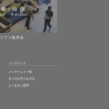
開催/仙台
ri) ・ 9.6(sun)
ソファ販売会
メンテナンス
メンテナンス一覧
日々のお手入れ方法
よくあるご質問