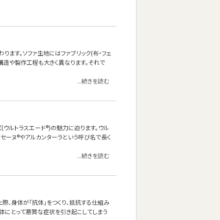
ます。ソファ生地にはファブリック(布・フェ
、構造や製作工程も大きく異なります。それで
...続きを読む
ーズ(ウルトラスエード®)の魅力に迫ります。ウル
クセーヌ®やアルカンターラという呼び名で長く
...続きを読む
際、身体が「抗体」をつくり、抵抗する仕組み
身体にとって悪質な症状を引き起こしてしまう