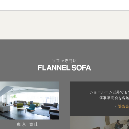
ソファ専門店
ショールーム以外でも
催事販売会を各
販売
東京 青山