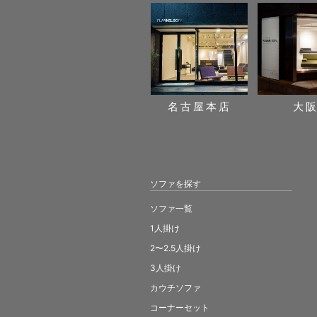
名古屋本店
大
ソファを探す
ソファ一覧
1人掛け
2〜2.5人掛け
3人掛け
カウチソファ
コーナーセット