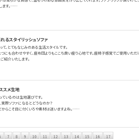
します。……
れるスタイリッシュソファ
って、とてもなじみのある生活スタイルです。
たつにも合わせやすく、座布団よりもここち良い座り心地です。座椅子感覚でご使用いただけ
irをご紹介いたします。
ススメ生地
っているのは生地選びです。
、実際ソファになるとどうなのか？
だからこそ目に付くいろや素材は迷いますよね。……
6
7
8
9
10
11
12
13
14
15
16
17