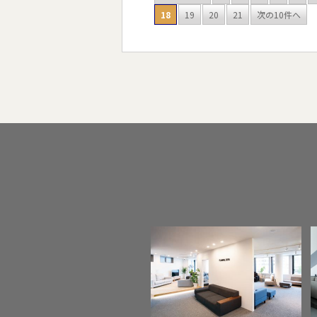
18
19
20
21
次の10件へ