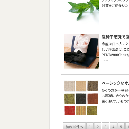
対策をご紹介いた
座椅子感覚で座
床座は日本人にと
低い座面高は、こ
PENTA900Cha
……
ベーシックなオ
多くの方が一番迷
お部屋に合うのか
長く使いたいもの
前の10件へ
1
2
3
4
5