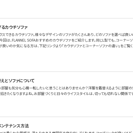
げるカウチソファ
ックスできるカウチソファ。様々なデザインのソファがたくさんあり、どのソファを選べば良
今回は、FLANNEL SOFAおすすめのカウチソファをご紹介します。同じL型でも、コーナ
が良いのか気になる方は、下記リンクより「カウチソファとコーナーソファの違い」をご覧く
えとソファについて
お部屋も気分も心機一転したいと思うことはありませんか？洋服を着替えるように部屋の
を招きたくなりますよね。お部屋づくりと日々のライフスタイルは、切っても切れない関係で
メンテナンス方法
ファは柔らかな質感で、温もりのある雰囲気を作り出してくれます。ファブリックが良いけど