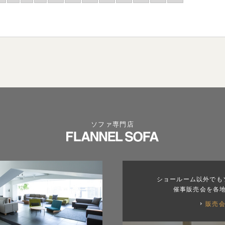
ソファ専門店
ショールーム以外でも
催事販売会を各
販売