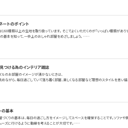
ネートのポイント
OFAでは160種類以上の生地を取り扱っています。 そこでよくいただくのが「いっぱい種類が
の基本を知って、一歩上のおしゃれ部屋をめざしましょう。 ……
見つける為のインテリア雑誌
イルのお部屋のイメージが湧かないときは、
眺めながら、毎日過ごしていて落ち着く部屋、楽しくなる部屋など理想のスタイルを思い描
トの基本
屋づくりの基本は、毎日の過ごし方をイメージしてスペースを確保することです。ソファや
ムーズに行けるように動線を考えることが大切です。……