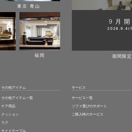
東京 青山
9月
2026.9.4(f
阪
福岡
期間限定
その他アイテム
サービス
その他アイテム一覧
サービス一覧
ケア用品
ソファ選びのサポート
クッション
ご購入時のサービス
ラグ
サイドテーブル