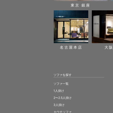
東京 銀座
名古屋本店
大
ソファを探す
ソファ一覧
1人掛け
2〜2.5人掛け
3人掛け
カウチソファ