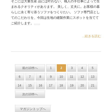
そこには大量生産 品には叶わない、職人の手仕事によって生
まれるクオリティがあります。 美しく、丈夫に。お客様の暮
らしに永く寄り添うソファをつくりたい。 ソファ専門店とし
てのこだわりを、今回は生地の縫製作業にスポットを当てて
ご紹介します。……
...続きを読む
前の10件へ
1
2
3
4
5
6
7
8
9
10
11
12
13
14
15
16
17
18
19
20
21
次の10件へ
マガジントップへ