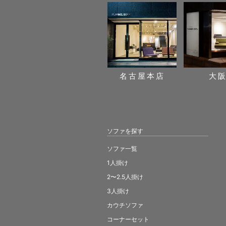
名古屋本店
大
ソファを探す
ソファ一覧
1人掛け
2〜2.5人掛け
3人掛け
カウチソファ
コーナーセット