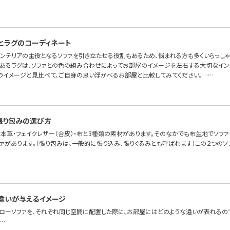
とラグのコーディネート
インテリアの主役となるソファを引き立たせる役割もあるため、悩まれる方も多くいらっしゃ
あるラグは、ソファとの色の組み合わせによってお部屋のイメージを左右する大切なイン
のイメージと見比べて、ご自身の思い浮かべるお部屋と比較してみてください。……
張り包みの選び方
本革・フェイクレザー（合皮）・布と3種類の素材があります。そのなかでも布生地でソファを
ファがあります。（張り包みは、一般的に張り込み、張りぐるみとも呼ばれます）この２つの
違いが与えるイメージ
とローソファを、それぞれ同じ空間に配置した際に、お部屋にはどのような違いが表れるので
…