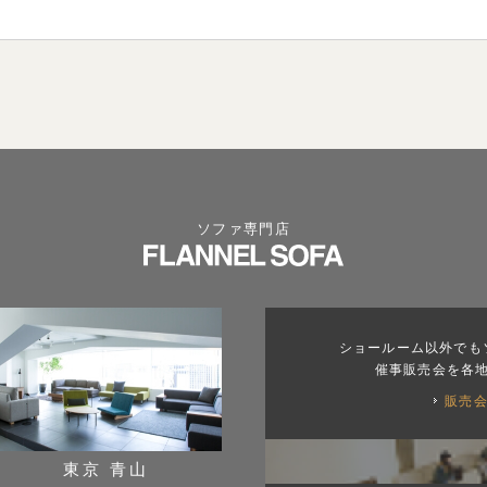
ソファ専門店
ショールーム以外でも
催事販売会を各
販売
東京 青山