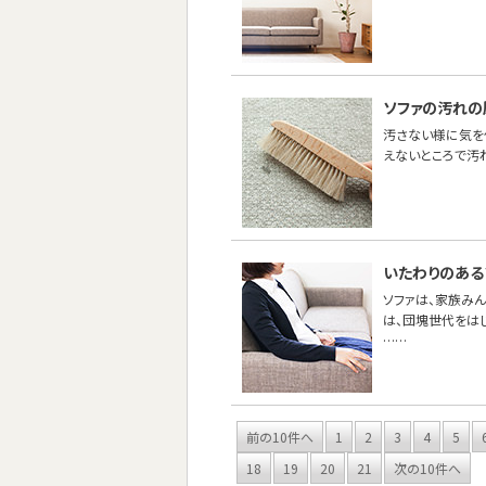
ソファの汚れの
汚さない様に気を
えないところで汚
いたわりのある
ソファは、家族み
は、団塊世代をは
……
前の10件へ
1
2
3
4
5
18
19
20
21
次の10件へ