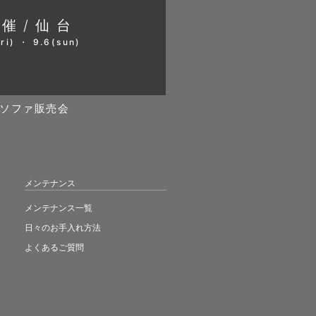
開催/仙台
ri) ・ 9.6(sun)
ソファ販売会
メンテナンス
メンテナンス一覧
日々のお手入れ方法
よくあるご質問