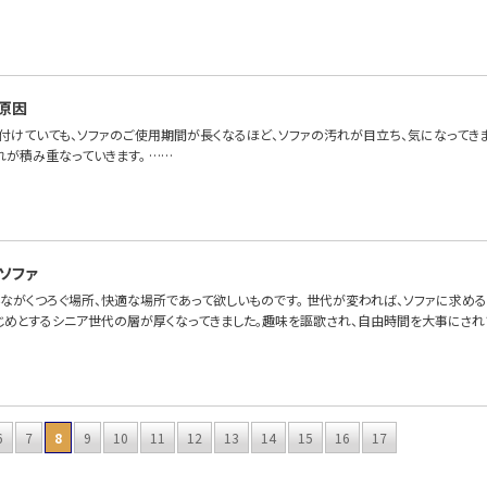
原因
付けていても、ソファのご使用期間が長くなるほど、ソファの汚れが目立ち、気になってき
れが積み重なっていきます。 ……
ソファ
んながくつろぐ場所、快適な場所であって欲しいものです。 世代が変われば、ソファに求め
じめとするシニア世代の層が厚くなってきました。趣味を謳歌され、自由時間を大事にされ
6
7
8
9
10
11
12
13
14
15
16
17