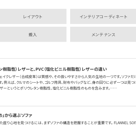
レイアウト
インテリアコーディネート
搬入
メンテナンス
タン樹脂性）レザーと、PVC（塩化ビニル樹脂性）レザーの違い
フェイクレザー（合成皮革）は質感や、その扱いやすさから人気の生地の一つです。ソファだ
す。例えば、クルマのシートや、ゴルフ用具、財布やバッグなど、身の回りに必ず一つは見つ
レザーというとポリウレタン樹脂性、塩化ビニル樹脂性のものを含みます。……
め」から選ぶソファ
座り心地を見つけるには、まずソファの構造を把握することが重要です。 FLANNEL S