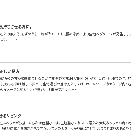
長持ちさせる為に。
いると、知らず知らずのうちに物が当たったり、服の摩擦により生地へダメージが発生しま
ます。 ……
正しい見方
に多くの方が頭を悩ませるのが生地選びです。FLANNEL SOFAでは、約180種類の生地
て比較する事は難しい事です。生地選びの進め方としては、ホームページやカタログ内の
身のイメージに近い生地を選び出す事ができます。……
せるリビング
 欲しいソファが決まったら次は色選びです。生地選びに加えて、意外と大切なソファの脚の
生地選びに重点を置きがちですが、ソファの脚をしっかり選ぶことで、よりまとまりのある空間