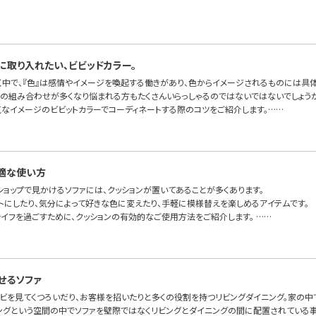
に取り入れたい、ビビッドカラー。
く中で、『色』は感情やイメージを喚起する働きがあり、色からイメージされるものには具
色の組み合わせが多くなり悩まれる方もたくさんいらっしゃるのではないではないでしょうか
気なイメージのビビットカラーでコーディネートする際のコツをご紹介します。……
適な使い方
ショップで見かけるソファには、クッションが置いてあることが多くあります。
トにしたり、気分によって好きな色に変えたり、手軽に模様替えを楽しめるアイテムです。
ライフを過ごすために、クッションの有効的なご使用方法をご紹介します。 ……
せるソファ
レビを見てくつろいだり、お客様を招いたりと多くの役割を持つリビングダイニング。家の中
ングという空間の中でソファを壁際ではなくリビングとダイニングの間に配置されている事