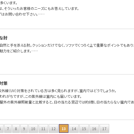
多くいます。
FAでは、そういったお客様のニーズにもお答えしています。
ずはお問い合わせ下さい。……
な肘
、自然と手を添える肘。クッションだけでなく、ソファでくつろぐ上で重要なポイントでもあ
魅力をご紹介します。……
対策
外線（UV）対策をされている方は多く見られますが、室内ではどうでしょうか。
われがちですが、この紫外線は室内にも届いています。
屋外の紫外線照射量と比較すると、日の当たる窓辺では約8割、日の当たらない室内であ
6
7
8
9
10
11
12
13
14
15
16
17