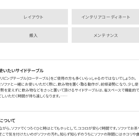
レイアウト
インテリアコーディネート
搬入
メンテナンス
使いたいサイドテーブル
リビングテーブル(ローテーブル)をご使用の方も多くいらっしゃるのではないでしょうか。
をソファと一緒にお使いいただく際に、飲み物を置く・取る動作が、前傾姿勢になり、少し使
姿勢を変えずに飲み物などをさっと置いて頂けるサイドテーブルは、省スペースで機能的です
ごしいただく時間が待ち遠しくなります。……
について
ながら、ソファでくつろぐひと時はとてもホッとして、ココロが安らぐ時間です。ソファでお
。そこで気を付けたいのがソファの汚れ。知らず知らずのうちにソファの隙間にはホコリや