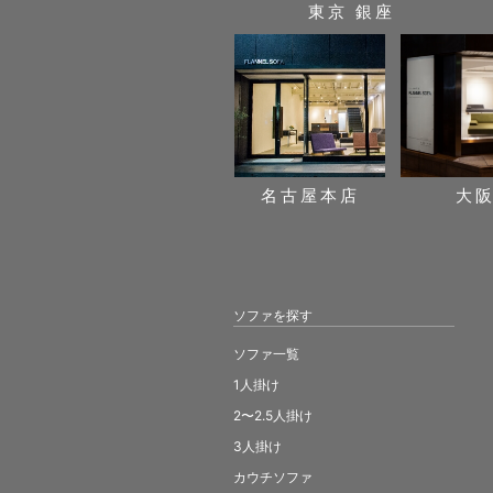
東京 銀座
名古屋本店
大
ソファを探す
ソファ一覧
1人掛け
2〜2.5人掛け
3人掛け
カウチソファ