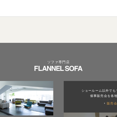
ソファ専門店
ショールーム以外でも
催事販売会を各
販売