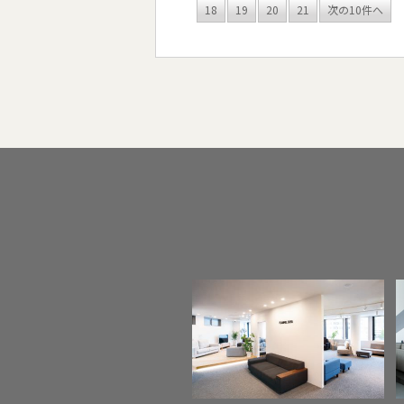
18
19
20
21
次の10件へ