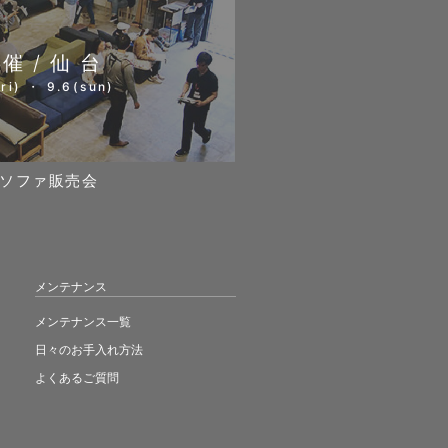
開催/仙台
ri) ・ 9.6(sun)
ソファ販売会
メンテナンス
メンテナンス一覧
日々のお手入れ方法
よくあるご質問