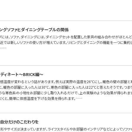
ングソファとダイニングテーブルの関係
グには、ソファ、ダイニングには、ダイニングセットを配置した家具の組み合わせがほとんど
最近では新しいソファの使い方が増えています。リビングとダイニングの機能を一つに集約した
……
ディネート〜BRICK編～
体感温度が変わるという話があります。例えば実際の温度を26℃にし、暖色の壁の部屋
と、暖色の部屋に入った人は30℃、寒色の部屋に入った人は22℃と答えたそうです。つま
ような寒色系の小物をお部屋に少し取り入れるだけで、上の実験のような効果が得られます
だくと、簡単に体感温度を下げる効果を得られます。……
自分だけのこだわりを
の形やサイズは決まっていますが、ライフスタイルやお部屋のインテリアなどによってソフ