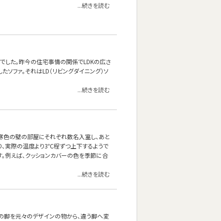
...続きを読む
でした。昨今の住宅事情の関係でLDKの広さ
ソファ。それはLD（リビングダイニング）ソ
...続きを読む
と寒色の壁の部屋にそれぞれ数名入室し、あと
り、実際の温度より3℃程ずつ上下するようで
。例えば、クッションカバーの色を季節に合
...続きを読む
ァの脚を元々のデザインの物から、違う脚へ変