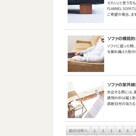
えたい」と思う方も
FLANNEL SO
ご希望の場合、ま
ソファの機能的
ソファに座った時
を兼ね備えた肘の
ソファの紫外線
外出する際には、紫
建物の中は届１思
直射日光の当たる
前の10件へ
1
2
3
4
5