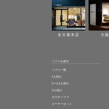
名古屋本店
大
ソファを探す
ソファ一覧
1人掛け
2〜2.5人掛け
3人掛け
カウチソファ
コーナーセット