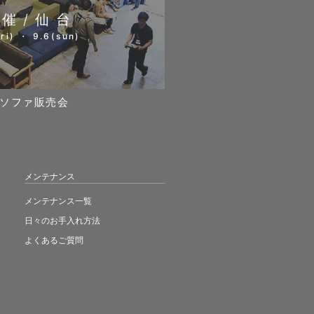
開催/仙台
ri) ・ 9.6(sun)
ソファ販売会
メンテナンス
メンテナンス一覧
日々のお手入れ方法
よくあるご質問