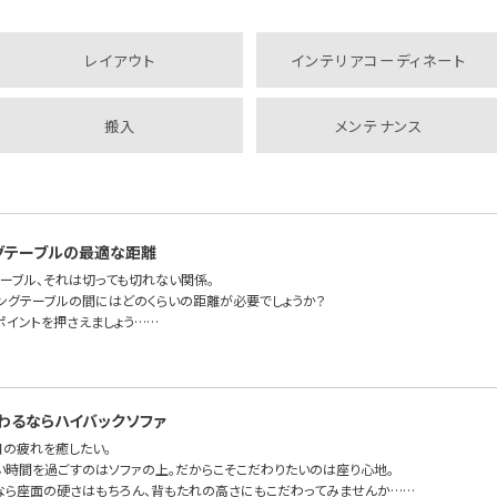
レイアウト
インテリアコーディネート
搬入
メンテナンス
グテーブルの最適な距離
テーブル、それは切っても切れない関係。
ビングテーブルの間にはどのくらいの距離が必要でしょうか？
ポイントを押さえましょう……
わるならハイバックソファ
日の疲れを癒したい。
い時間を過ごすのはソファの上。だからこそこだわりたいのは座り心地。
なら座面の硬さはもちろん、背もたれの高さにもこだわってみませんか……