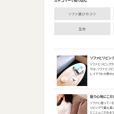
カテゴリーで絞り込む
ソファ選びのコツ
生地
ソファとリビン
ソファとリビング
では、ソファとリ
レイアウトの際の
座り心地にこだ
ソファに座って一
リビングで最も長
とことんこだわる