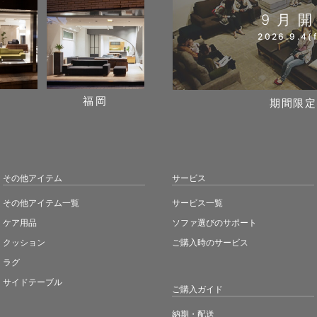
9月
2026.9.4(f
阪
福岡
期間限定
その他アイテム
サービス
その他アイテム一覧
サービス一覧
ケア用品
ソファ選びのサポート
クッション
ご購入時のサービス
ラグ
サイドテーブル
ご購入ガイド
納期・配送