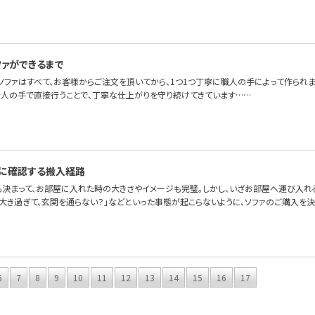
ファができるまで
OFAのソファはすべて、お客様からご注文を頂いてから、1つ1つ丁寧に職人の手によって作ら
を人の手で直接行うことで、丁寧な仕上がりを守り続けてきています……
に確認する搬入経路
も決まって、お部屋に入れた時の大きさやイメージも完璧。しかし、いざお部屋へ運び入れ
が大き過ぎて、玄関を通らない？」などといった事態が起こらないように、ソファのご購入を
6
7
8
9
10
11
12
13
14
15
16
17