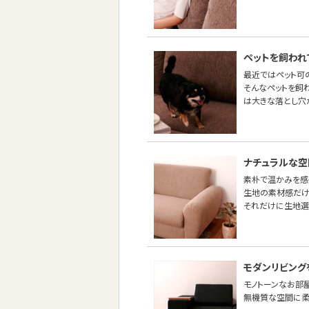
ペットを飼われ
最近ではペット可
そんなペットを飼
は大きな落とし穴
ナチュラルな空
素朴で温かみを感
生地の素材感だけ
それだけに生地選
モダンリビング
モノトーンなお部
無機質な空間に柔