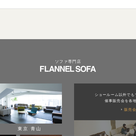
ソファ専門店
ショールーム以外でも
催事販売会を各
販売
東京 青山