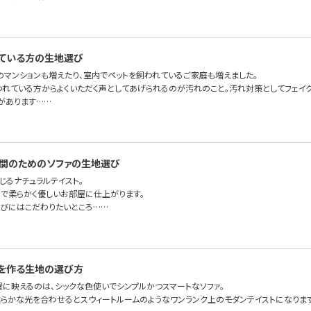
ている方の生地選び
のマンションも増えたり、室内でペットを飼われているご家庭も増えました。
われている方からよくいただく声としてあげられるのが汚れのこと。汚れ対策としてフェイ
があります……
間のためのソファの生地選び
じるナチュラルテイスト。
で柔らかく優しいお部屋に仕上がります。
びにはこだわりたいところ……
を作る生地の選び方
屋に映えるのは、シックな色使いでシンプルかつスマートなソファ。
らかな光を合わせるとスウィートルームのようなワンランク上のモダンテイストになりま