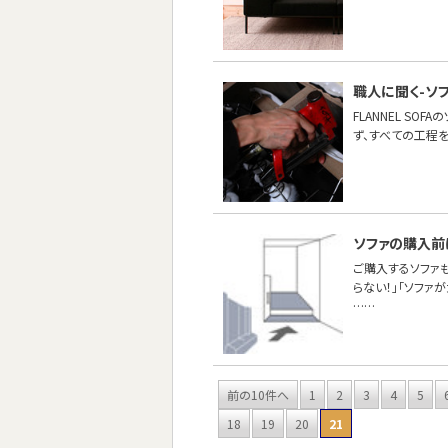
職人に聞く-ソ
FLANNEL S
ず、すべての工程
ソファの購入前
ご購入するソファ
らない！」「ソファ
……
前の10件へ
1
2
3
4
5
18
19
20
21