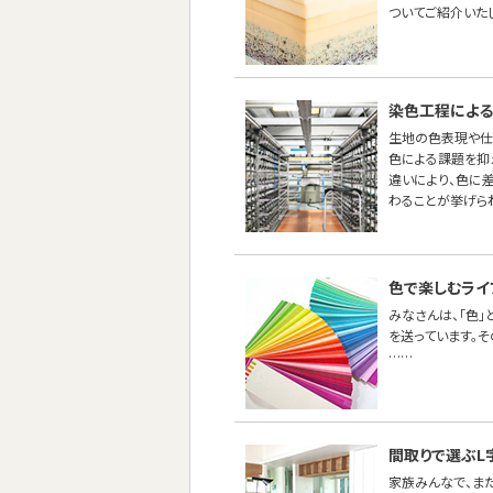
ついてご紹介いた
染色工程による
生地の色表現や仕
色による課題を抑え
違いにより、色に
わることが挙げら
色で楽しむライ
みなさんは、「色
を送っています。
……
間取りで選ぶL
家族みんなで、ま