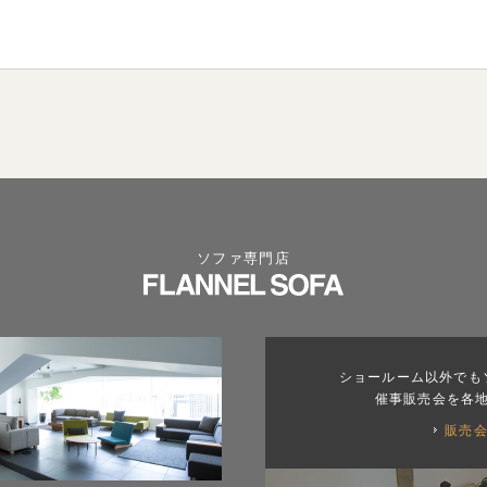
ソファ専門店
ショールーム以外でも
催事販売会を各
販売