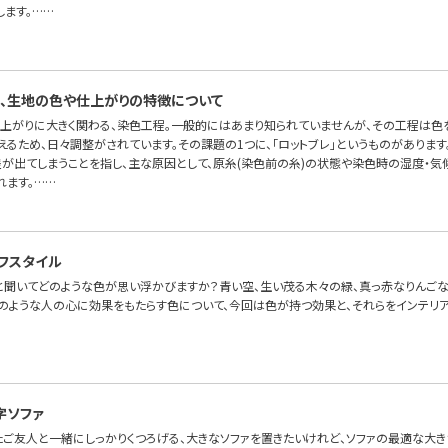
します。……
、生地の色や仕上がりの特徴について
上がりに大きく関わる、染色工程。一般的にはあまり知られていませんが、その工程は色
るため、日々調整がされています。その課題の1つに、「ロットブレ」というものがあります
差が出てしまうことを指し、主な原因として、原糸(染色前の糸)の状態や染色時の湿度・
れます。……
フスタイル
」と聞いてどのような色が思い浮かびますか？青い空、生い茂る木々の緑、真っ赤なりんご
そのような人の心に効果をもたらす色について、今回は色が持つ効果と、それらをインテリ
字ソファ
たご友人と一緒にしっかりくつろげる、大きなソファを置きたいけれど、ソファの最適な大き