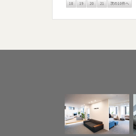
18
19
20
21
次の10件へ