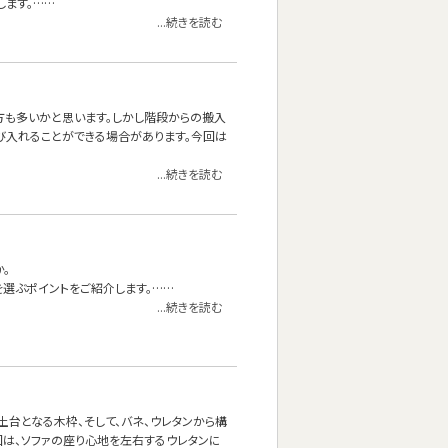
します。……
...続きを読む
る方も多いかと思います。しかし階段からの搬入
び入れることができる場合があります。今回は
...続きを読む
。
を選ぶポイントをご紹介します。……
...続きを読む
台となる木枠、そして、バネ、ウレタンから構
回は、ソファの座り心地を左右するウレタンに