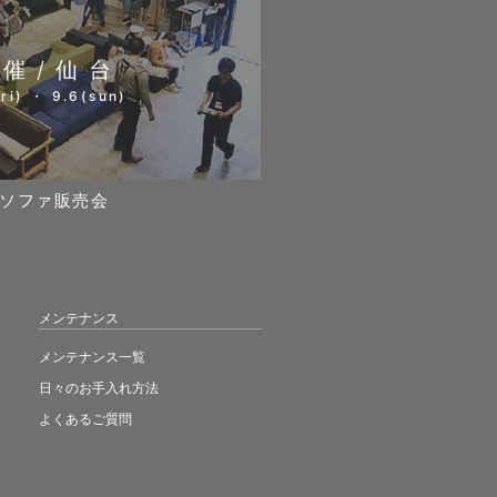
開催/仙台
ri) ・ 9.6(sun)
ソファ販売会
メンテナンス
メンテナンス一覧
日々のお手入れ方法
よくあるご質問