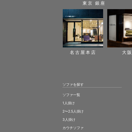
東京 銀座
名古屋本店
大
ソファを探す
ソファ一覧
1人掛け
2〜2.5人掛け
3人掛け
カウチソファ