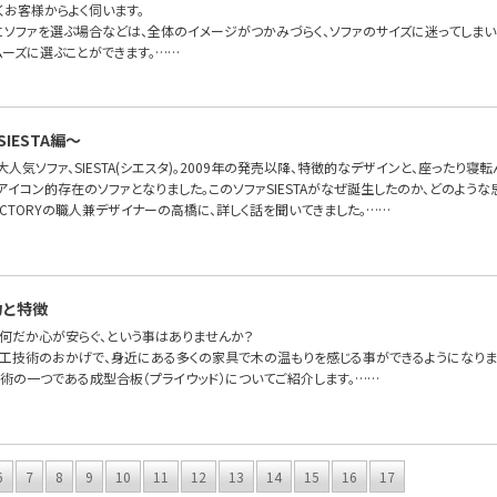
くお客様からよく伺います。
にソファを選ぶ場合などは、全体のイメージがつかみづらく、ソファのサイズに迷ってしま
ムーズに選ぶことができます。……
IESTA編〜
FAの大人気ソファ、SIESTA(シエスタ)。2009年の発売以降、特徴的なデザインと、座った
OFAのアイコン的存在のソファとなりました。このソファSIESTAがなぜ誕生したのか、どのよ
FA FACTORYの職人兼デザイナーの高橋に、詳しく話を聞いてきました。……
力と特徴
何だか心が安らぐ、という事はありませんか？
工技術のおかげで、身近にある多くの家具で木の温もりを感じる事ができるようになりま
術の一つである成型合板（プライウッド）についてご紹介します。……
6
7
8
9
10
11
12
13
14
15
16
17