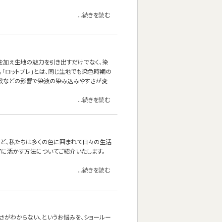
...続きを読む
を加え生地の魅力を引き出すだけでなく、染
。「ロットブレ」とは、同じ生地でも染色時期の
気候などの影響で染液の染み込みやすさが変
...続きを読む
など、私たちは多くの色に囲まれて日々の生活
アに活かす方法についてご紹介いたします。
...続きを読む
さがわからない、というお悩みを、ショールー