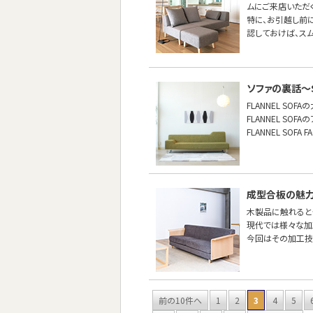
ムにご来店いただ
特に、お引越し前
認しておけば、ス
ソファの裏話〜S
FLANNEL SO
FLANNEL S
FLANNEL SO
成型合板の魅
木製品に触れると
現代では様々な加
今回はその加工技
前の10件へ
1
2
3
4
5