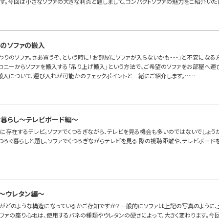
ます。今回は小さなソファの大きな利点と題しまして、コンパクトソファの魅力をご紹介いた
のソファの搬入
わりのソファ。さあ買うぞ、という時に「お部屋にソファが入らないかも・・・」と不安にな
ルコニーからソファを搬入する「吊り上げ搬入」という方法で、ご希望のソファをお部屋へ運
搬入について、運び入れが可能かのチェックポイントと一緒にご紹介します。……
゙暮らし〜テレビボード編〜
に存在するテレビ。ソファでくつろぎながら、テレビを見る機会も多いのではないでしょうか
つろぐ暮らしと題し、ソファでくつろぎながらテレビを見る 際の視聴距離や、テレビボード
～ウレタン編～
ァがどのような構造になっているかご存知ですか？一般的にソファは上記の写真のように、土
ソファの座り心地は、使用するバネの種類やウレタンの硬さによって、大きく変わります。今