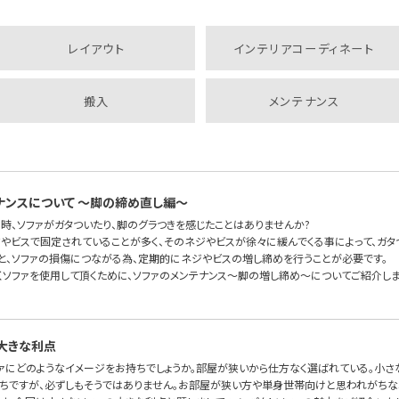
レイアウト
インテリアコーディネート
搬入
メンテナンス
ナンスについて 〜脚の締め直し編〜
時、ソファがガタついたり、脚のグラつきを感じたことはありませんか?
ジやビスで固定されていることが多く、そのネジやビスが徐々に緩んでくる事によって、ガタ
と、ソファの損傷につながる為、定期的にネジやビスの増し締めを行うことが必要です。
くソファを使用して頂くために、ソファのメンテナンス〜脚の増し締め〜についてご紹介しま
大きな利点
ァにどのようなイメージをお持ちでしょうか。部屋が狭いから仕方なく選ばれている。小さ
ちですが、必ずしもそうではありません。お部屋が狭い方や単身世帯向けと思われがちな