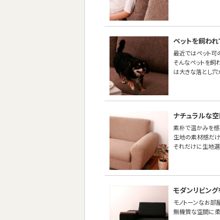
ペットを飼われ
最近ではペット可
そんなペットを飼
は大きな落とし穴
ナチュラルな空
素朴で温かみを感
生地の素材感だけ
それだけに生地選
モダンリビング
モノトーンなお部
無機質な空間に柔