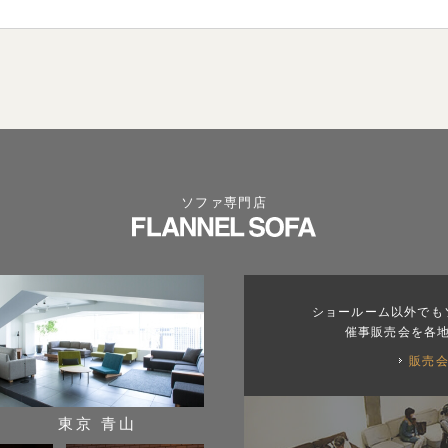
ソファ専門店
ショールーム以外でも
催事販売会を各
販売
東京 青山