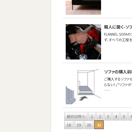
職人に聞く-ソ
FLANNEL S
ず、すべての工程
ソファの購入前
ご購入するソファ
らない！」「ソファ
……
前の10件へ
1
2
3
4
5
18
19
20
21