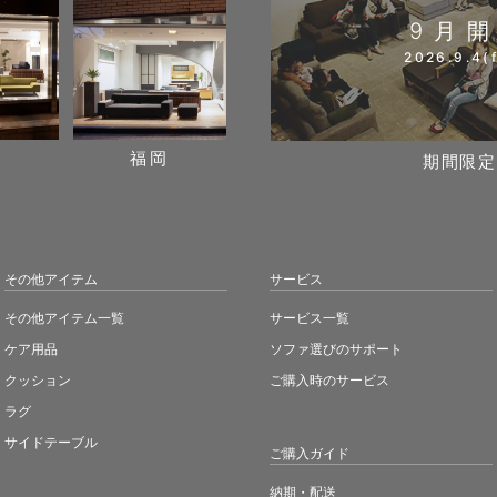
9月
2026.9.4(f
阪
福岡
期間限定
その他アイテム
サービス
その他アイテム一覧
サービス一覧
ケア用品
ソファ選びのサポート
クッション
ご購入時のサービス
ラグ
サイドテーブル
ご購入ガイド
納期・配送