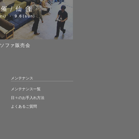
開催/仙台
ri) ・ 9.6(sun)
ソファ販売会
メンテナンス
メンテナンス一覧
日々のお手入れ方法
よくあるご質問