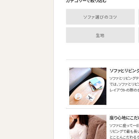
カテゴリーで絞り込む
ソファ選びのコツ
生地
ソファとリビン
ソファとリビング
では、ソファとリ
レイアウトの際の
座り心地にこだ
ソファに座って一
リビングで最も長
とことんこだわる