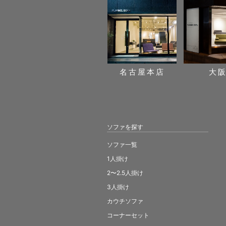
名古屋本店
大
ソファを探す
ソファ一覧
1人掛け
2〜2.5人掛け
3人掛け
カウチソファ
コーナーセット