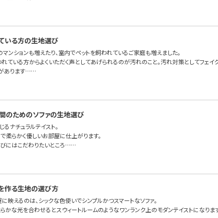
ている方の生地選び
のマンションも増えたり、室内でペットを飼われているご家庭も増えました。
われている方からよくいただく声としてあげられるのが汚れのこと。汚れ対策としてフェイ
があります……
間のためのソファの生地選び
じるナチュラルテイスト。
で柔らかく優しいお部屋に仕上がります。
びにはこだわりたいところ……
を作る生地の選び方
屋に映えるのは、シックな色使いでシンプルかつスマートなソファ。
らかな光を合わせるとスウィートルームのようなワンランク上のモダンテイストになりま