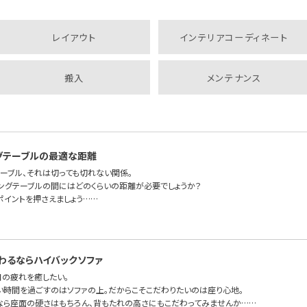
レイアウト
インテリアコーディネート
搬入
メンテナンス
グテーブルの最適な距離
テーブル、それは切っても切れない関係。
ビングテーブルの間にはどのくらいの距離が必要でしょうか？
ポイントを押さえましょう……
わるならハイバックソファ
日の疲れを癒したい。
い時間を過ごすのはソファの上。だからこそこだわりたいのは座り心地。
なら座面の硬さはもちろん、背もたれの高さにもこだわってみませんか……