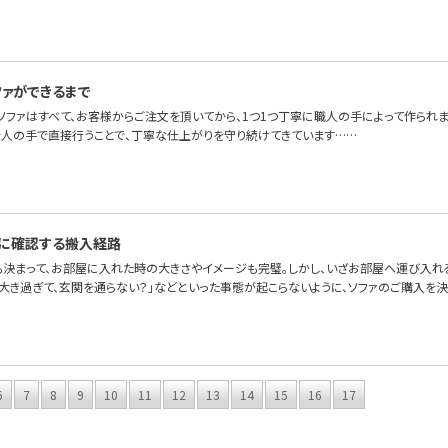
ファができるまで
OFAのソファはすべて、お客様からご注文を頂いてから、1つ1つ丁寧に職人の手によって作ら
を人の手で直接行うことで、丁寧な仕上がりを守り続けてきています……
に確認する搬入経路
も決まって、お部屋に入れた時の大きさやイメージも完璧。しかし、いざお部屋へ運び入れ
が大き過ぎて、玄関を通らない？」などといった事態が起こらないように、ソファのご購入を
6
7
8
9
10
11
12
13
14
15
16
17