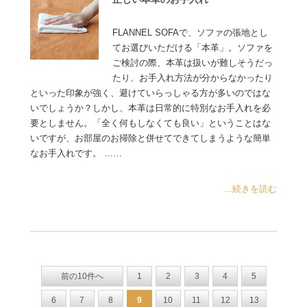
FLANNEL SOFAで、ソファの張地とし
てお選びいただける「本革」。ソファを
ご検討の際、本革は扱いが難しそうだっ
たり、お手入れ方法が分からなかったり
といった印象が強く、避けていらっしゃる方が多いのではな
いでしょうか？しかし、本革は日常的に特別なお手入れを必
要としません。「全く何もしなくても良い」ということはな
いですが、お部屋のお掃除と併せてできてしまうような簡単
なお手入れです。 ……
...続きを読む
前の10件へ
1
2
3
4
5
6
7
8
9
10
11
12
13