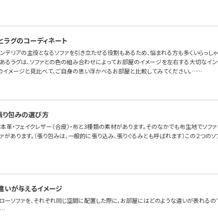
とラグのコーディネート
インテリアの主役となるソファを引き立たせる役割もあるため、悩まれる方も多くいらっしゃ
あるラグは、ソファとの色の組み合わせによってお部屋のイメージを左右する大切なイン
のイメージと見比べて、ご自身の思い浮かべるお部屋と比較してみてください。……
張り包みの選び方
本革・フェイクレザー（合皮）・布と3種類の素材があります。そのなかでも布生地でソファを
ファがあります。（張り包みは、一般的に張り込み、張りぐるみとも呼ばれます）この２つの
違いが与えるイメージ
とローソファを、それぞれ同じ空間に配置した際に、お部屋にはどのような違いが表れるので
…