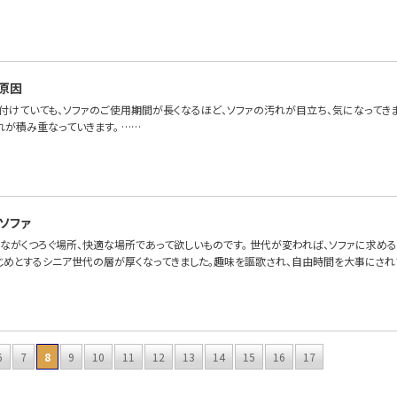
原因
付けていても、ソファのご使用期間が長くなるほど、ソファの汚れが目立ち、気になってき
れが積み重なっていきます。 ……
ソファ
んながくつろぐ場所、快適な場所であって欲しいものです。 世代が変われば、ソファに求め
じめとするシニア世代の層が厚くなってきました。趣味を謳歌され、自由時間を大事にされ
6
7
8
9
10
11
12
13
14
15
16
17