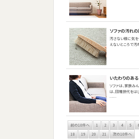
ソファの汚れの
汚さない様に気を
えないところで汚
いたわりのある
ソファは、家族み
は、団塊世代をは
……
前の10件へ
1
2
3
4
5
18
19
20
21
次の10件へ