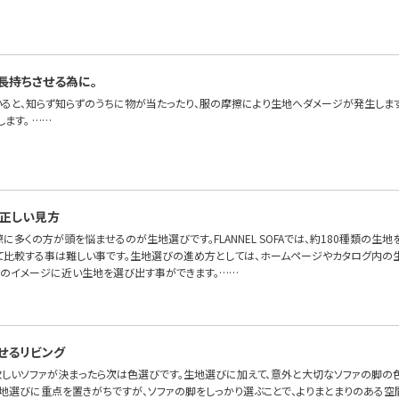
長持ちさせる為に。
いると、知らず知らずのうちに物が当たったり、服の摩擦により生地へダメージが発生しま
ます。 ……
正しい見方
に多くの方が頭を悩ませるのが生地選びです。FLANNEL SOFAでは、約180種類の生地
て比較する事は難しい事です。生地選びの進め方としては、ホームページやカタログ内の
身のイメージに近い生地を選び出す事ができます。……
せるリビング
 欲しいソファが決まったら次は色選びです。生地選びに加えて、意外と大切なソファの脚の
生地選びに重点を置きがちですが、ソファの脚をしっかり選ぶことで、よりまとまりのある空間