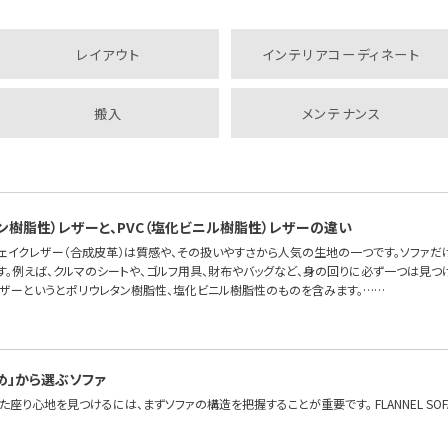
レイアウト
インテリアコーディネート
搬入
メンテナンス
タン樹脂性）レザーと、PVC（塩化ビニル樹脂性）レザーの違い
フェイクレザー（合成皮革）は質感や、その扱いやすさから人気の生地の一つです。ソファだ
す。例えば、クルマのシートや、ゴルフ用具、財布やバッグなど、身の回りに必ず一つは見つ
レザーというとポリウレタン樹脂性、塩化ビニル樹脂性のものを含みます。……
め」から選ぶソファ
座り心地を見つけるには、まずソファの構造を把握することが重要です。 FLANNEL S