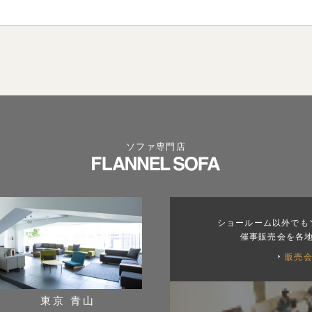
ソファ専門店
ショールーム以外でも
催事販売会を各
販売
東京 青山