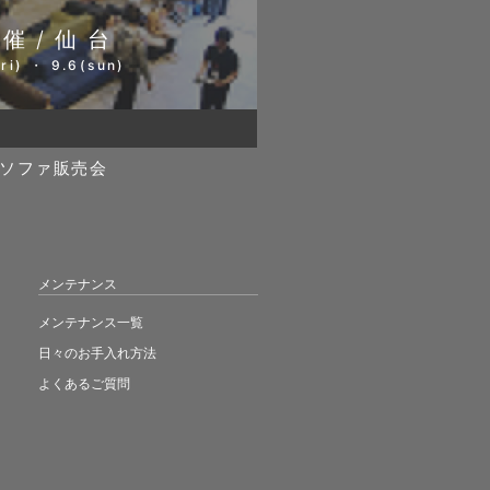
開催/仙台
ri) ・ 9.6(sun)
ソファ販売会
メンテナンス
メンテナンス一覧
日々のお手入れ方法
よくあるご質問