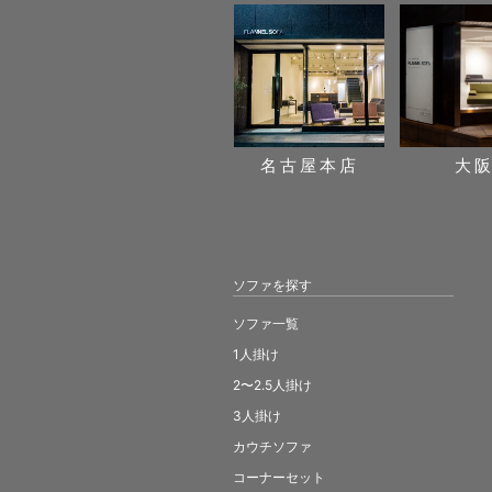
名古屋本店
大
ソファを探す
ソファ一覧
1人掛け
2〜2.5人掛け
3人掛け
カウチソファ
コーナーセット