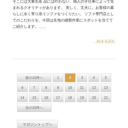
そこには大量生産 品には叶わない、職人の手仕事によって生
まれるクオリティがあります。 美しく、丈夫に。お客様の暮
らしに永く寄り添うソファをつくりたい。 ソファ専門店とし
てのこだわりを、今回は生地の縫製作業にスポットを当てて
ご紹介します。……
...続きを読む
前の10件へ
1
2
3
4
5
6
7
8
9
10
11
12
13
14
15
16
17
18
19
20
21
次の10件へ
マガジントップへ