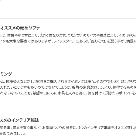
…
オススメの硬めソファ
」は、体格や座り方により、大きく異なります。またソファのサイズや構造により、その「座り
ザインも大事な要素ではありますが、ライフスタイルにあった「座り心地」を選ぶ事が、満足い
ミング
ーム、模様替えなど新しく家具をご購入されるタイミングは様々。その中でもお引越しやリ
入れたいという方も多いのではないでしょうか。折角の家具選び、じっくり、納得するものを
わないなんてことも。希望の日にちに家具を入れる為に、気を付けて頂きたいポイントを
スメのインテリア雑誌
知る事、家具を買う事など、お部屋つくりの参考に、4つのインテリア雑誌をオススメ致しま
集めてみましょう。