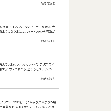
...続きを読む
は、薄型でコンパクトなスピーカーが増え、大
るようになりました。スマートフォンの普及が
...続きを読む
えています。ファッションやインテリア、ライ
用するソファですから、座り心地やデザイン、
...続きを読む
庭にソファがあれば、そこが家族の集まりの場
にも愛着がわき、長く大切にしていきたいと思