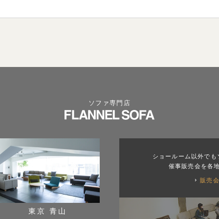
ソファ専門店
ショールーム以外でも
催事販売会を各
販売
東京 青山