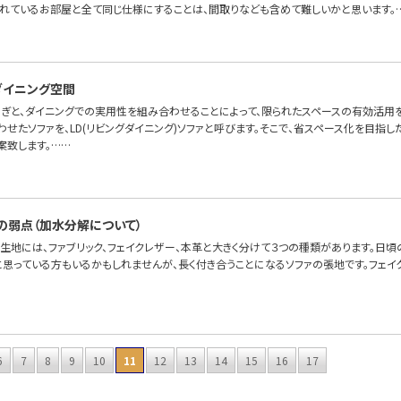
れているお部屋と全て同じ仕様にすることは、間取りなども含めて難しいかと思います。
たダイニング空間
ろぎと、ダイニングでの実用性を組み合わせることによって、限られたスペースの有効活用を
せたソファを、LD(リビングダイニング)ソファと呼びます。そこで、省スペース化を目指した
案致します。……
の弱点（加水分解について）
の生地には、ファブリック、フェイクレザー、本革と大きく分けて３つの種類があります。日
と思っている方もいるかもしれませんが、長く付き合うことになるソファの張地です。フェイ
6
7
8
9
10
11
12
13
14
15
16
17