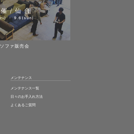
開催/仙台
ri) ・ 9.6(sun)
ソファ販売会
メンテナンス
メンテナンス一覧
日々のお手入れ方法
よくあるご質問