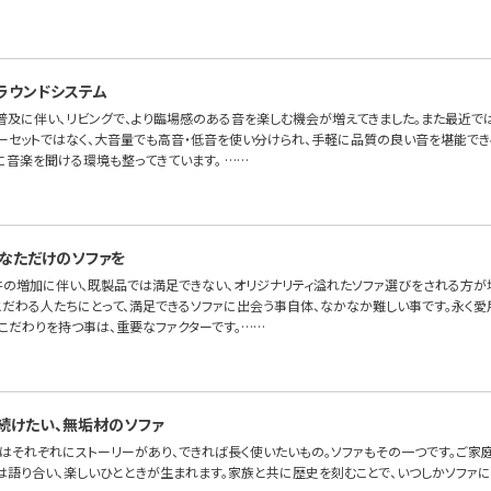
ラウンドシステム
普及に伴い、リビングで、より臨場感のある音を楽しむ機会が増えてきました。また最近で
ーセットではなく、大音量でも高音・低音を使い分けられ、手軽に品質の良い音を堪能でき
に音楽を聞ける環境も整ってきています。 ……
なただけのソファを
件の増加に伴い、既製品では満足できない、オリジナリティ溢れたソファ選びをされる方が増
こだわる人たちにとって、満足できるソファに出会う事自体、なかなか難しい事です。永く愛
こだわりを持つ事は、重要なファクターです。……
続けたい、無垢材のソファ
はそれぞれにストーリーがあり、できれば長く使いたいもの。ソファもその一つです。ご家
には語り合い、楽しいひとときが生まれます。家族と共に歴史を刻むことで、いつしかソファ