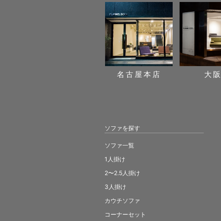
名古屋本店
大
ソファを探す
ソファ一覧
1人掛け
2〜2.5人掛け
3人掛け
カウチソファ
コーナーセット