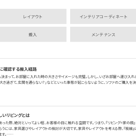
レイアウト
インテリアコーディネート
搬入
メンテナンス
に確認する搬入経路
も決まって、お部屋に入れた時の大きさやイメージも完璧。しかし、いざお部屋へ運び入れ
が大き過ぎて、玄関を通らない？」などといった事態が起こらないように、ソファのご購入を
しいリビングとは
あった際、絶対といってよい程、お客様の目に触れる空間です。つまり、『リビング=家の顔
らうには、家具選びやレイアウトの検討が大切です。家具やレイアウトを考える際、『視線』
ます。……