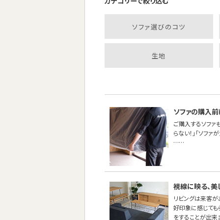
カテゴリーで絞り込む
ソファ選びのコツ
生地
ソファの購入前
ご購入するソファ
らない！」「ソファ
……
視線に映る、美
リビングは来客が
好印象に感じても
をすることが出来