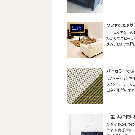
ソファで選ぶサ
ホームシアターの
掛かりなスピーカ
進み、無線で気軽
バイカラーであ
リノベーション物
フスタイルにまで
色など細部にまで
一生、共に使い
愛着があるものに
となり、寛ぎ、時