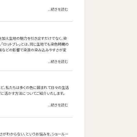
...続きを読む
を加え生地の魅力を引き出すだけでなく、染
。「ロットブレ」とは、同じ生地でも染色時期の
気候などの影響で染液の染み込みやすさが変
...続きを読む
など、私たちは多くの色に囲まれて日々の生活
アに活かす方法についてご紹介いたします。
...続きを読む
さがわからない、というお悩みを、ショールー