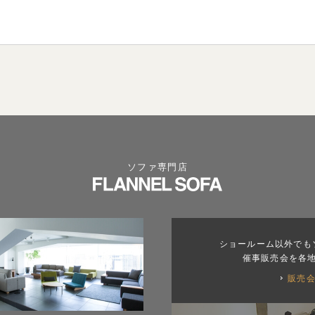
ソファ専門店
ショールーム以外でも
催事販売会を各
販売