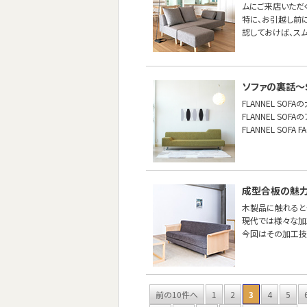
ムにご来店いただ
特に、お引越し前
認しておけば、ス
ソファの裏話〜S
FLANNEL SO
FLANNEL S
FLANNEL SO
成型合板の魅
木製品に触れると
現代では様々な加
今回はその加工技
前の10件へ
1
2
3
4
5