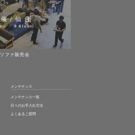
開催/仙台
ri) ・ 9.6(sun)
ソファ販売会
メンテナンス
メンテナンス一覧
日々のお手入れ方法
よくあるご質問