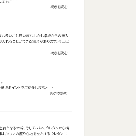
します。……
...続きを読む
る方も多いかと思います。しかし階段からの搬入
び入れることができる場合があります。今回は
...続きを読む
。
を選ぶポイントをご紹介します。……
...続きを読む
台となる木枠、そして、バネ、ウレタンから構
回は、ソファの座り心地を左右するウレタンに