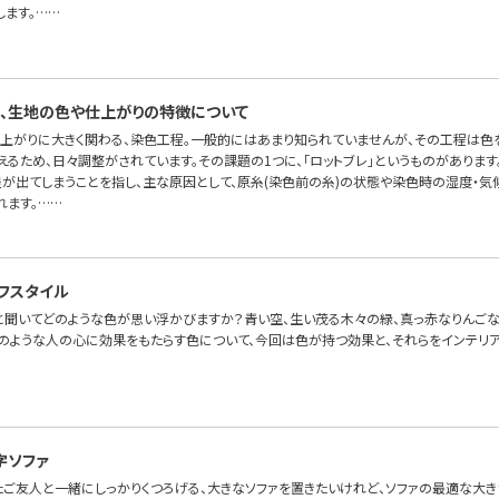
します。……
、生地の色や仕上がりの特徴について
上がりに大きく関わる、染色工程。一般的にはあまり知られていませんが、その工程は色
るため、日々調整がされています。その課題の1つに、「ロットブレ」というものがあります
差が出てしまうことを指し、主な原因として、原糸(染色前の糸)の状態や染色時の湿度・
れます。……
フスタイル
」と聞いてどのような色が思い浮かびますか？青い空、生い茂る木々の緑、真っ赤なりんご
そのような人の心に効果をもたらす色について、今回は色が持つ効果と、それらをインテリ
字ソファ
たご友人と一緒にしっかりくつろげる、大きなソファを置きたいけれど、ソファの最適な大き