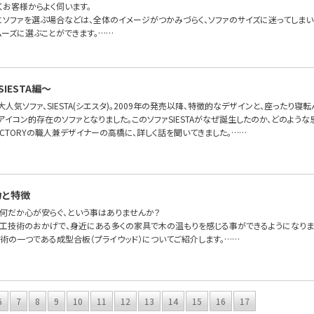
くお客様からよく伺います。
にソファを選ぶ場合などは、全体のイメージがつかみづらく、ソファのサイズに迷ってしま
ムーズに選ぶことができます。……
IESTA編〜
FAの大人気ソファ、SIESTA(シエスタ)。2009年の発売以降、特徴的なデザインと、座った
OFAのアイコン的存在のソファとなりました。このソファSIESTAがなぜ誕生したのか、どのよ
FA FACTORYの職人兼デザイナーの高橋に、詳しく話を聞いてきました。……
力と特徴
何だか心が安らぐ、という事はありませんか？
工技術のおかげで、身近にある多くの家具で木の温もりを感じる事ができるようになりま
術の一つである成型合板（プライウッド）についてご紹介します。……
6
7
8
9
10
11
12
13
14
15
16
17