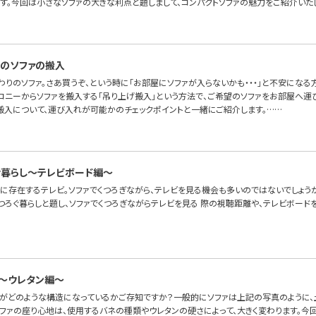
ます。今回は小さなソファの大きな利点と題しまして、コンパクトソファの魅力をご紹介いた
のソファの搬入
わりのソファ。さあ買うぞ、という時に「お部屋にソファが入らないかも・・・」と不安にな
ルコニーからソファを搬入する「吊り上げ搬入」という方法で、ご希望のソファをお部屋へ運
搬入について、運び入れが可能かのチェックポイントと一緒にご紹介します。……
゙暮らし〜テレビボード編〜
に存在するテレビ。ソファでくつろぎながら、テレビを見る機会も多いのではないでしょうか
つろぐ暮らしと題し、ソファでくつろぎながらテレビを見る 際の視聴距離や、テレビボード
～ウレタン編～
ァがどのような構造になっているかご存知ですか？一般的にソファは上記の写真のように、土
ソファの座り心地は、使用するバネの種類やウレタンの硬さによって、大きく変わります。今