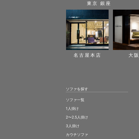
東京 銀座
名古屋本店
大
ソファを探す
ソファ一覧
1人掛け
2〜2.5人掛け
3人掛け
カウチソファ