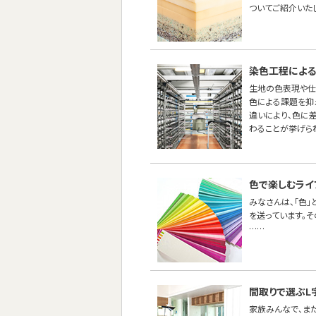
ついてご紹介いた
染色工程による
生地の色表現や仕
色による課題を抑え
違いにより、色に
わることが挙げら
色で楽しむライ
みなさんは、「色
を送っています。
……
間取りで選ぶL
家族みんなで、ま