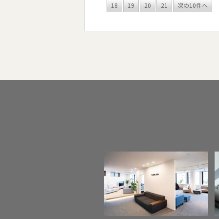
18
19
20
21
次の10件へ