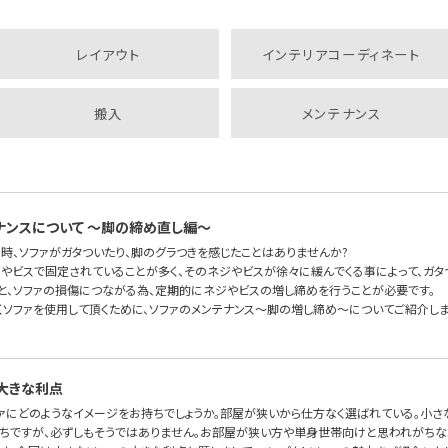
レイアウト
インテリアコーディネート
搬入
メンテナンス
ナンスについて 〜脚の締め直し編〜
時、ソファがガタついたり、脚のグラつきを感じたことはありませんか?
ジやビスで固定されていることが多く、そのネジやビスが徐々に緩んでくる事によって、ガタ
と、ソファの損傷につながる為、定期的にネジやビスの増し締めを行うことが必要です。
くソファを使用して頂くために、ソファのメンテナンス〜脚の増し締め〜についてご紹介しま
大きな利点
ァにどのようなイメージをお持ちでしょうか。部屋が狭いから仕方なく選ばれている。小さ
ちですが、必ずしもそうではありません。お部屋が狭い方や単身世帯向けと思われがちな