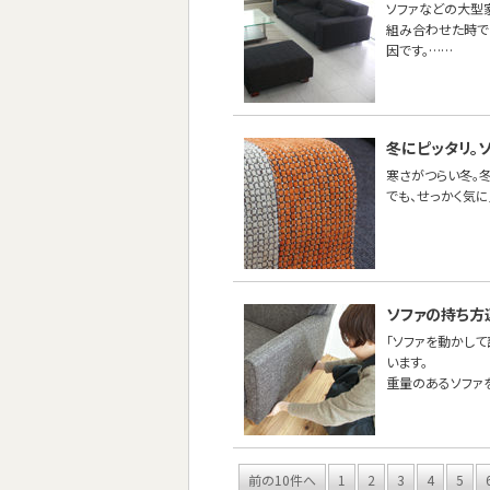
ソファなどの大型
組み合わせた時で
因です。……
冬にピッタリ。
寒さがつらい冬。
でも、せっかく気
ソファの持ち方
「ソファを動かし
います。
重量のあるソファ
前の10件へ
1
2
3
4
5