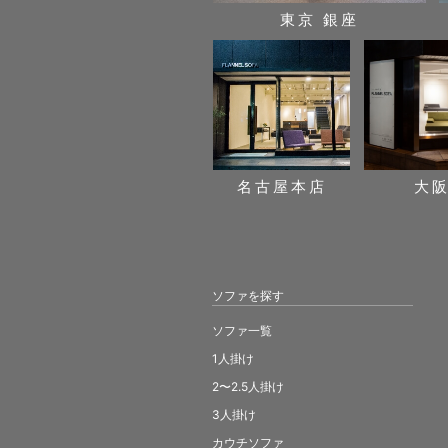
東京 銀座
名古屋本店
大
ソファを探す
ソファ一覧
1人掛け
2〜2.5人掛け
3人掛け
カウチソファ