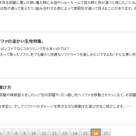
家具を部屋に置いた時、購入時にお店やショールームで見た時と色が違うと感じたことは
は色が違って見えたり、組み合わせる色によって雰囲気が違って見えることがあります。 
ソファの温かい生地特集。
冬はソファでなくコタツという方も多いのでは？
に入って買ったソファ。冬でも暖かく快適なソファライフを楽しみたいですよね！そんな寒い冬
運び方
て部屋の模様替えをしたい」「別の部屋や、引っ越し先へソファを移動させたい」など、お部
を安全に、そしてソファへのダメージを防ぎながら移動する運び方をご紹介します。……
6
7
8
9
10
11
12
13
14
15
16
17