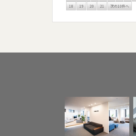
18
19
20
21
次の10件へ