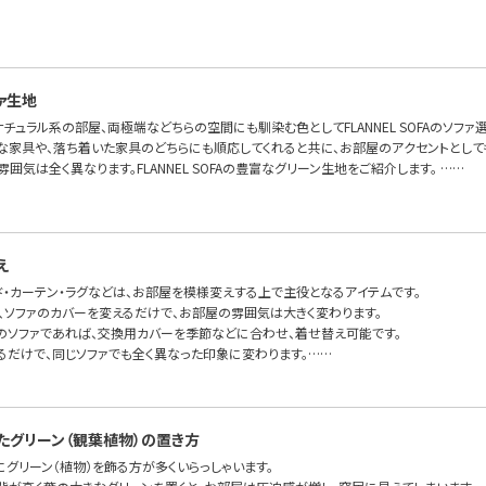
ァ生地
チュラル系の部屋、両極端などちらの空間にも馴染む色としてFLANNEL SOFAのソフ
な家具や、落ち着いた家具のどちらにも順応してくれると共に、お部屋のアクセントとして
雰囲気は全く異なります。FLANNEL SOFAの豊富なグリーン生地をご紹介します。 ……
え
ド・カーテン・ラグなどは、お部屋を模様変えする上で主役となるアイテムです。
で、ソファのカバーを変えるだけで、お部屋の雰囲気は大きく変わります。
のソファであれば、交換用カバーを季節などに合わせ、着せ替え可能です。
るだけで、同じソファでも全く異なった印象に変わります。……
たグリーン（観葉植物）の置き方
グリーン（植物）を飾る方が多くいらっしゃいます。