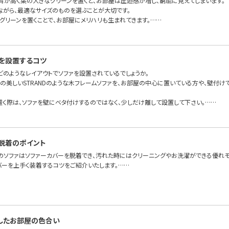
背が高く葉の大きなグリーンを置くと、お部屋は圧迫感が増し、窮屈に見えてしまいます。
ながら、最適なサイズのものを選ぶことが大切です。
グリーンを置くことで、お部屋にメリハリも生まれてきます。……
を設置するコツ
どのようなレイアウトでソファを設置されているでしょうか。
面の美しいSTRANDのような木フレームソファを、お部屋の中心に置いている方や、壁付
置く際は、ソファを壁にベタ付けするのではなく、少しだけ離して設置して下さい。……
脱着のポイント
のソファはソファーカバーを脱着でき、汚れた時にはクリーニングやお洗濯ができる優れモ
バーを上手く装着するコツをご紹介いたします。……
したお部屋の色合い