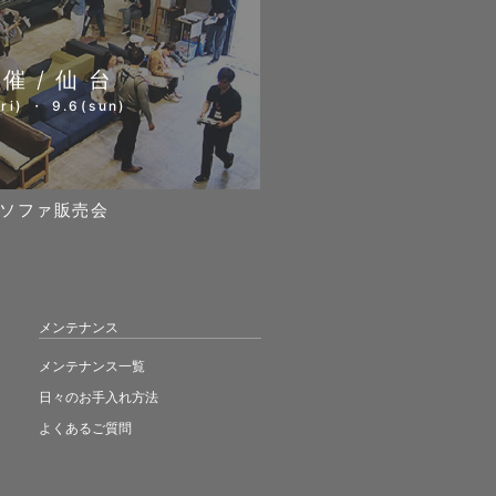
開催/仙台
ri) ・ 9.6(sun)
ソファ販売会
メンテナンス
メンテナンス一覧
日々のお手入れ方法
よくあるご質問