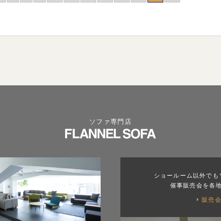
ソファ専門店
ショールーム以外でも
催事販売会を各
販売