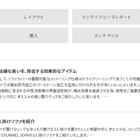
レイアウト
インテリアコーディネート
搬入
メンテナンス
る嫌な臭いを、除去する効果的なアイテム
して、ソファカバーの着脱可能なカバーリング仕様はドライクリーニングで洗うことが可
ソファでは撥水防汚加工のパールトーン加工を生地に付けられる方が多くいらっしゃいます。
消臭剤に含まれる中性洗剤等の界面活性剤が、撥水効果を減退させる為、使用をご遠慮頂
という方にオススメの臭い取りグッズをご紹介したいと思います。 ……
人掛けソファを紹介
ファが置けない、でもゆったり寛げる3人掛けを置きたい」と希望の方にオススメな、コンパ
FLANNEL SOFAの3人掛けソファをご紹介いたします。……