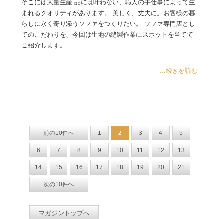
そこには大量生産 品には叶わない、職人の手仕事によって生
まれるクオリティがあります。 美しく、丈夫に。お客様の暮
らしに永く寄り添うソファをつくりたい。 ソファ専門店とし
てのこだわりを、今回は生地の縫製作業にスポットを当てて
ご紹介します。……
...続きを読む
前の10件へ
1
2
3
4
5
6
7
8
9
10
11
12
13
14
15
16
17
18
19
20
21
次の10件へ
マガジントップへ