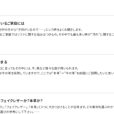
のいるご家庭には
討中の方から「子供がいるので……」という声をよくお聞きします。
るご家庭ではソファに関する悩みはつきもの。その中でも最も多い声が“汚れ”に関する
せまる
一口に言ってもその中には、牛、馬など様々な皮が用いられます。
OFAでは牛の革を採用していますので、ここでは“本革”＝“牛の革”を前提にご説明したいと思
？フェイクレザーか？本革か？
ク」、「フェイクレザー」、「本革」と3つに大きく分けることが出来ます。どの素材を選ぶの
材選びの参考にして下さい。……