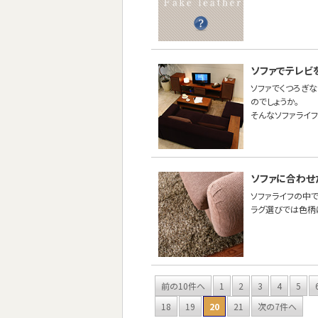
ソファでテレビ
ソファでくつろぎ
のでしょうか。
そんなソファライ
ソファに合わせ
ソファライフの中
ラグ選びでは色柄
前の10件へ
1
2
3
4
5
18
19
20
21
次の7件へ