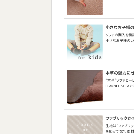
小さなお子様
ソファの購入を検
小さなお子様のい
本革の魅力に
“本革”ソファと
FLANNEL S
ファブリックか
生地は「ファブリッ
を知って頂き、素