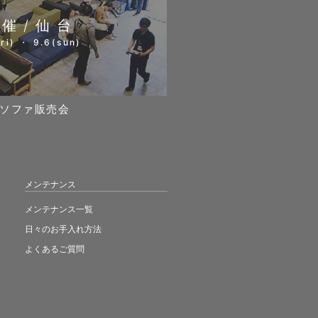
開催/仙台
ri) ・ 9.6(sun)
ソファ販売会
メンテナンス
メンテナンス一覧
日々のお手入れ方法
よくあるご質問