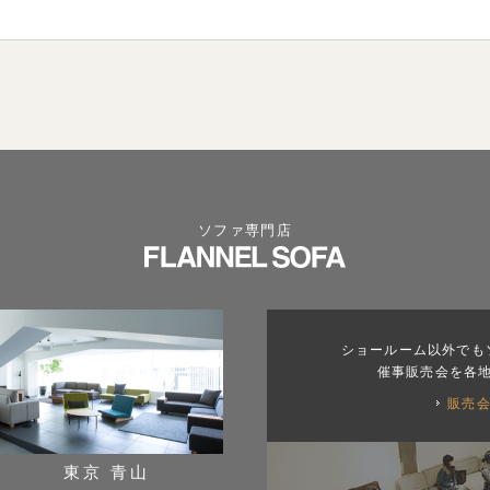
ソファ専門店
ショールーム以外でも
催事販売会を各
販売
東京 青山