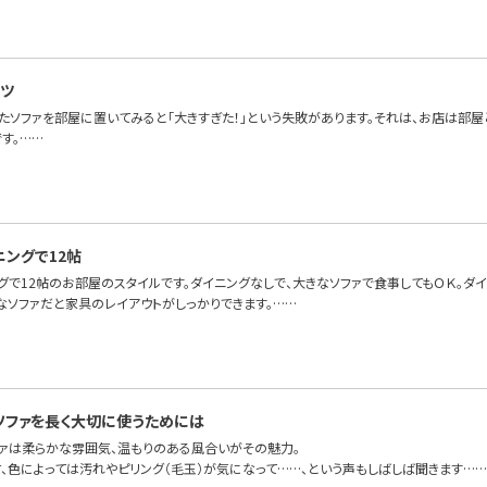
ツ
たソファを部屋に置いてみると「大きすぎた！」という失敗があります。それは、お店は部屋
す。……
ニングで12帖
グで12帖のお部屋のスタイルです。ダイニングなしで、大きなソファで食事してもＯＫ。ダ
なソファだと家具のレイアウトがしっかりできます。……
ソファを長く大切に使うためには
ファは柔らかな雰囲気、温もりのある風合いがその魅力。
材、色によっては汚れやピリング（毛玉）が気になって……、という声もしばしば聞きます……