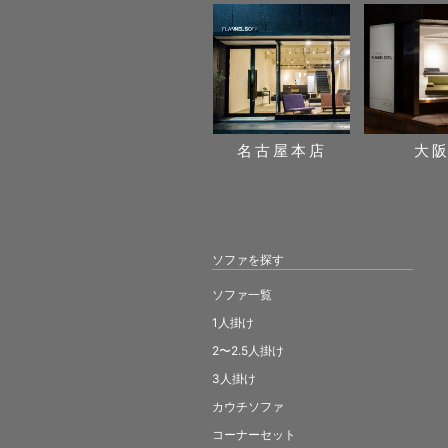
名古屋本店
大
ソファを探す
ソファ一覧
1人掛け
2〜2.5人掛け
3人掛け
カウチソファ
コーナーセット