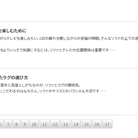
を楽しむために
ながらテレビを楽しみたい、1日の疲れを癒しながらの至福の時間。そんなソファの上での
フをよりいっそう快適にするには、ソファとテレビの位置関係は重要です……
たラグの選び方
で意外と見落としがちなのが、ソファとラグの関係性。
にこだわるのはもちろん、ソファのサイズとのバランスも大切です……
6
7
8
9
10
11
12
13
14
15
16
17