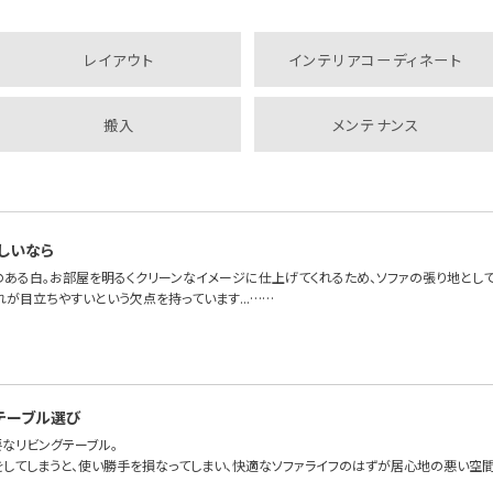
レイアウト
インテリアコーディネート
搬入
メンテナンス
しいなら
のある白。お部屋を明るくクリーンなイメージに仕上げてくれるため、ソファの張り地として
が目立ちやすいという欠点を持っています...……
テーブル選び
要なリビングテーブル。
をしてしまうと、使い勝手を損なってしまい、快適なソファライフのはずが居心地の悪い空