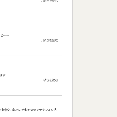
...続きを読む
こと……
...続きを読む
います……
...続きを読む
か？特徴と、素材に合わせたメンテナンス方法