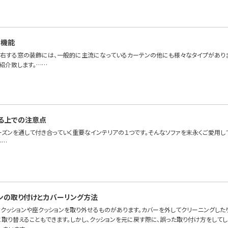
と機能
右する窓の装飾には、一般的に主流になっているカーテンの他にも様々なタイプがあり
紹介致します。……
る上での注意点
ーズンを通して付き合っていく重要なインテリアの１つです。そんなソファを末永くご愛用し
……
ンの取り付けとカバーリング方法
背クッションや座クッションを取り外せるものがあります。カバーを外してクリーニングした
取り替えることもできます。しかし、クッションを元に戻す際に、誤った取り付け方をしてし