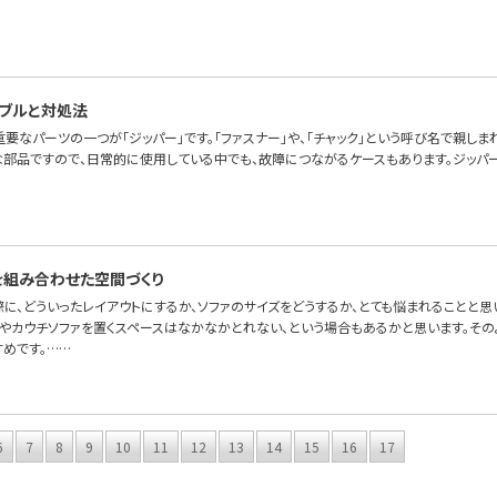
ブルと対処法
要なパーツの一つが「ジッパー」です。「ファスナー」や、「チャック」という呼び名で親しま
な部品ですので、日常的に使用している中でも、故障につながるケースもあります。ジッパ
を組み合わせた空間づくり
際に、どういったレイアウトにするか、ソファのサイズをどうするか、とても悩まれることと
ァやカウチソファを置くスペースはなかなかとれない、という場合もあるかと思います。その
すめです。……
6
7
8
9
10
11
12
13
14
15
16
17