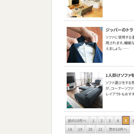
ジッパーのトラ
ソファに使用する重
用されます。繊細
えましょう。……
1人掛けソファ
ソファ選びをする
が、コーナーソフ
レイアウトもおす
前の10件へ
1
2
3
4
5
18
19
20
21
次の10件へ