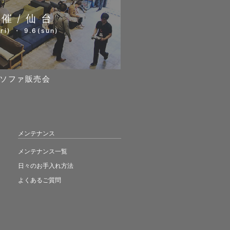
開催/仙台
ri) ・ 9.6(sun)
ソファ販売会
メンテナンス
メンテナンス一覧
日々のお手入れ方法
よくあるご質問