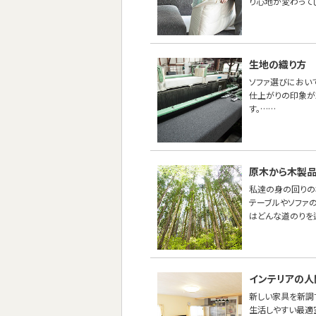
り心地が変わって
生地の織り方
ソファ選びにおい
仕上がりの印象が
す。……
原木から木製
私達の身の回りの
テーブルやソファ
はどんな道のりを
インテリアの人
新しい家具を新調
生活しやすい最適