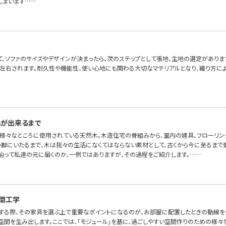
しまいます……
て、ソファのサイズやデザインが決まったら、次のステップとして張地、生地の選定があります
左右されます。耐久性や機能性、使い心地にも関わる大切なマテリアルとなり、織り方に
品が出来るまで
様々なところに使用されている天然木。木造住宅の骨組みから、室内の建具、フローリン
の脚にいたるまで、木は我々の生活になくてはならない素材として、古くから今に至るまで
辿って私達の元に届くのか、一例ではありますが、その過程をご紹介します。……
間工学
する際、その家具を選ぶ上で重要なポイントになるのが、お部屋に配置したときの動線を
空間を生み出します。ここでは、「モジュール」を基に、過ごしやすい空間作りのための様々