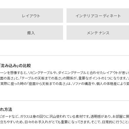
レイアウト
インテリアコーディネート
搬入
メンテナンス
「沈み込み」の比較
シーンを想像すると、リビングテーブルや、ダイニングテーブルと合わせたレイアウトが思い
座面の高さ」と、「テーブルの天板までの高さ」の関係が、重要なポイントの1つになります。
、実際に座った時の「座面から天板までの高さ」は、ソファの構造や、個人の体格差により変
入れ方法
レビボードなど、ガラスは身の回りに沢山使われている素材です。透明感があり、お部屋に開
立ちやすいため、日々のお手入れがとても重要になってきます。そこで、日常的に行うこ