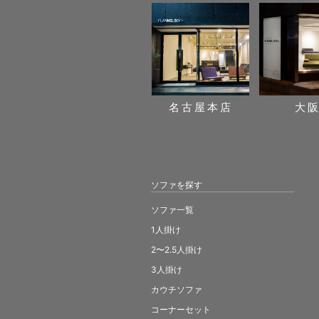
名古屋本店
大
ソファを探す
ソファ一覧
1人掛け
2〜2.5人掛け
3人掛け
カウチソファ
コーナーセット