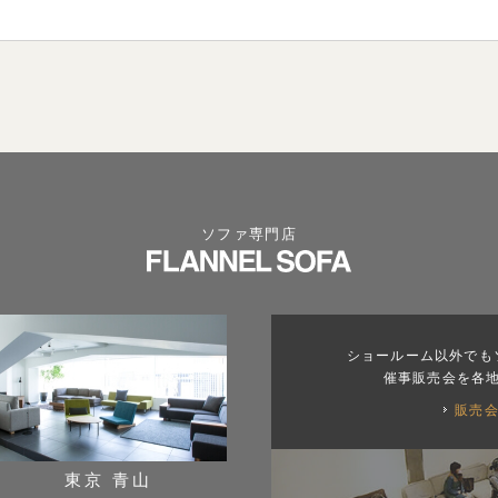
ソファ専門店
ショールーム以外でも
催事販売会を各
販売
東京 青山