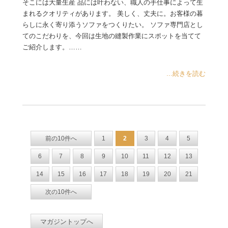
そこには大量生産 品には叶わない、職人の手仕事によって生
まれるクオリティがあります。 美しく、丈夫に。お客様の暮
らしに永く寄り添うソファをつくりたい。 ソファ専門店とし
てのこだわりを、今回は生地の縫製作業にスポットを当てて
ご紹介します。……
...続きを読む
前の10件へ
1
2
3
4
5
6
7
8
9
10
11
12
13
14
15
16
17
18
19
20
21
次の10件へ
マガジントップへ