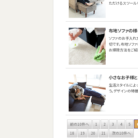
ただけるスツール
布地ソファの様
ソファのお手入れ
切です。布地ソフ
お掃除方法をご紹
小さなお子様と
生活スタイルによ
う。デザインの特
前の10件へ
1
2
3
4
5
18
19
20
21
次の10件へ