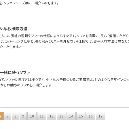
を、ソファシリーズ毎にご紹介いたします。……
々なお掃除方法
方法は、張地の種類やソファの仕様によって様々です。ソファを清潔に、長くご愛用いただ
ァは、カバーリング仕様と、張り包み（カバーを外せない）仕様では、お手入れ方法は異なり
介いたします。……
一緒に使うソファ
って、ソファの選び方は様々です。小さなお子様のいるご家庭では、どのようなデザインのソ
徴からお勧めのソファをご紹介します……
6
7
8
9
10
11
12
13
14
15
16
17