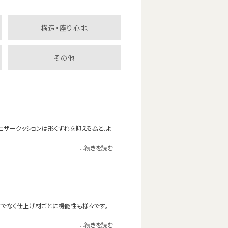
構造・座り心地
その他
フェザークッションは形くずれを抑える為と、よ
...続きを読む
でなく仕上げ材ごとに機能性も様々です。一
...続きを読む