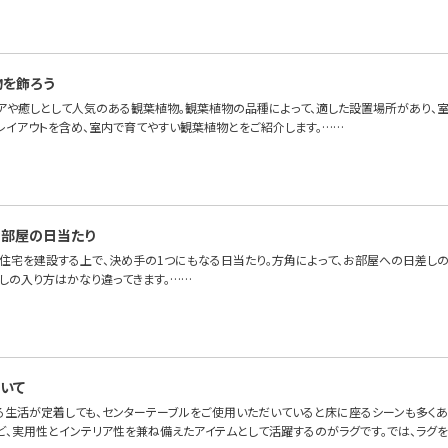
物を飾ろう
アや癒しとして人気のある観葉植物。観葉植物の品種によって、適した設置場所があり、室
レイアウトを含め、室内で育てやすい観葉植物とをご紹介します。……
部屋の日当たり
、住宅を建設する上で、決め手の1つにもなる日当たり。方角によって、お部屋への日差し
差しの入り方はかなり違ってきます。……
いて
る生活が定着しても、センターテーブルをご使用いただいていると床に座るシーンも多くある
ど、実用性とインテリア性を兼ね備えたアイテムとして活躍するのがラグです。では、ラグ