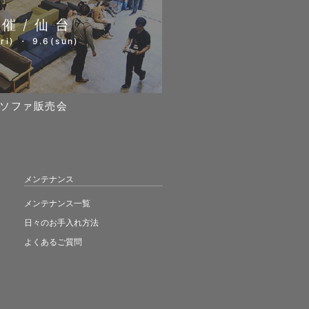
開催/仙台
ri) ・ 9.6(sun)
ソファ販売会
メンテナンス
メンテナンス一覧
日々のお手入れ方法
よくあるご質問