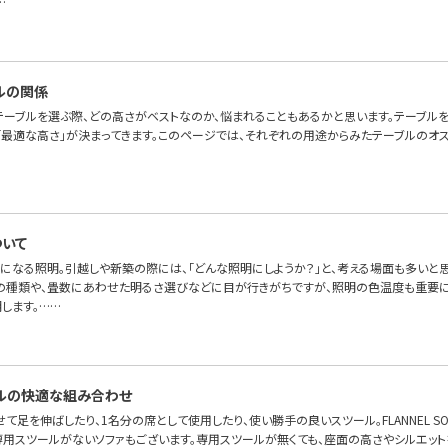
…
ルの関係
テーブルを選ぶ際、どの高さがベストなのか、悩まれることもあるかと思います。テーブル
「最適な高さ」が決まってきます。このページでは、それぞれの用途からみたテーブルのオス
いて
になる照明。引越しや新築の際には、「どんな照明にしようか？」と、考える場面も多いと
の種類や、畳数にあわせた明るさ選びなどに目が行きがちですが、照明の色温度も重要に
します。……
ルの快適な組み合わせ
て足を伸ばしたり、1名分の席として使用したり、使い勝手の良いスツール。FLANNEL S
専用スツールがないソファもございます。専用スツールが無くても、座面の高さやシルエット