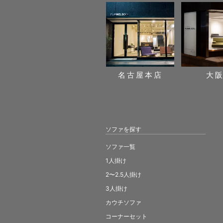
名古屋本店
大
ソファを探す
ソファ一覧
1人掛け
2〜2.5人掛け
3人掛け
カウチソファ
コーナーセット