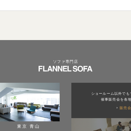
ソファ専門店
ショールーム以外でも
催事販売会を各
販売
東京 青山