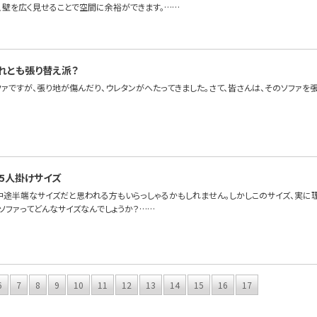
、壁を広く見せることで空間に余裕ができます。……
れとも張り替え派？
ファですが、張り地が傷んだり、ウレタンがへたってきました。さて、皆さんは、そのソファを
.5人掛けサイズ
、中途半端なサイズだと思われる方もいらっしゃるかもしれません。しかしこのサイズ、実に
けソファってどんなサイズなんでしょうか？……
6
7
8
9
10
11
12
13
14
15
16
17