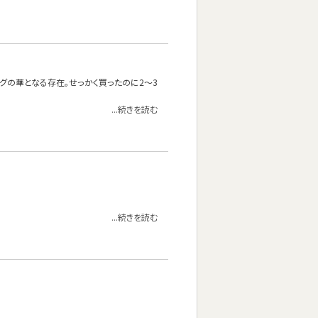
ングの華となる存在。せっかく買ったのに2～3
...続きを読む
...続きを読む