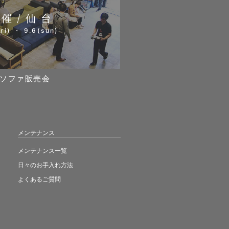
開催/仙台
ri) ・ 9.6(sun)
ソファ販売会
メンテナンス
メンテナンス一覧
日々のお手入れ方法
よくあるご質問