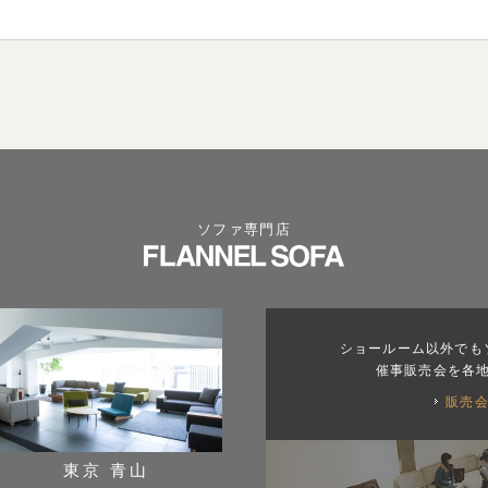
ソファ専門店
ショールーム以外でも
催事販売会を各
販売
東京 青山