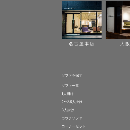
名古屋本店
大
ソファを探す
ソファ一覧
1人掛け
2〜2.5人掛け
3人掛け
カウチソファ
コーナーセット