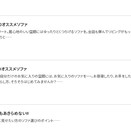
のオススメソファ
タート。居心地のいい空間にはゆったりとくつろげるソファを。会話も弾んでリビングがも
りと……
のオススメソファ
自分だけのお気に入りの空間には、お気に入りのソファを・・・。お昼寝したり、お茶をした
暮らし方、そろそろはじめてみませんか？……
もあきらめない!!
と見せたい方のソファ選びのポイント……