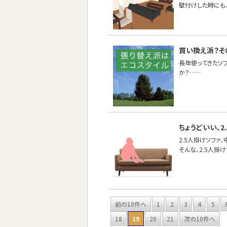
壁付けした時にも
買い換え派？そ
長年使ってきたソ
か？……
ちょうどいい、2
2.5人掛けソファ
そんな、2.5人掛
前の10件へ
1
2
3
4
5
18
19
20
21
次の10件へ