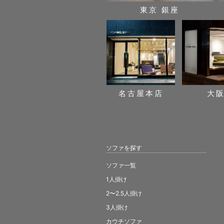
東京 銀座
名古屋本店
大
ソファを探す
ソファ一覧
1人掛け
2〜2.5人掛け
3人掛け
カウチソファ