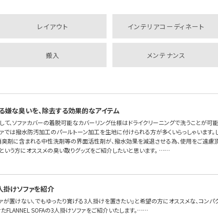
レイアウト
インテリアコーディネート
搬入
メンテナンス
る嫌な臭いを、除去する効果的なアイテム
して、ソファカバーの着脱可能なカバーリング仕様はドライクリーニングで洗うことが可
ソファでは撥水防汚加工のパールトーン加工を生地に付けられる方が多くいらっしゃいます。
消臭剤に含まれる中性洗剤等の界面活性剤が、撥水効果を減退させる為、使用をご遠慮頂
という方にオススメの臭い取りグッズをご紹介したいと思います。 ……
人掛けソファを紹介
ファが置けない、でもゆったり寛げる3人掛けを置きたい」と希望の方にオススメな、コンパ
FLANNEL SOFAの3人掛けソファをご紹介いたします。……