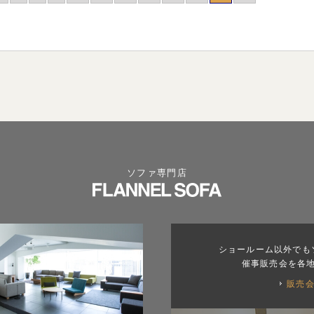
ソファ専門店
ショールーム以外でも
催事販売会を各
販売