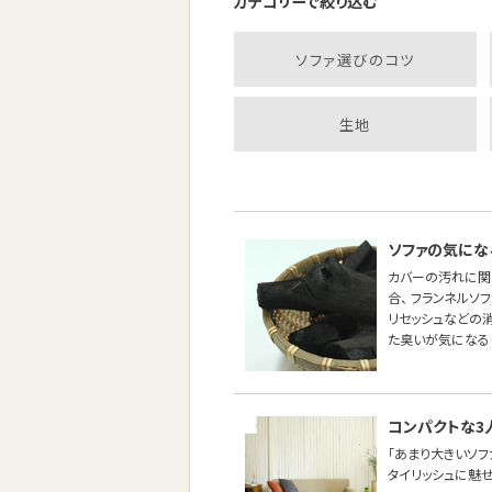
カテゴリーで絞り込む
ソファ選びのコツ
生地
ソファの気にな
カバーの汚れに関
合、 フランネル
リセッシュなどの
た臭いが気になる
コンパクトな3
「あまり大きいソ
タイリッシュに魅せた