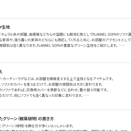
ァ生地
チュラル系の部屋、両極端などちらの空間にも馴染む色としてFLANNEL SOFAのソフ
な家具や、落ち着いた家具のどちらにも順応してくれると共に、お部屋のアクセントとして
雰囲気は全く異なります。FLANNEL SOFAの豊富なグリーン生地をご紹介します。 ……
え
ド・カーテン・ラグなどは、お部屋を模様変えする上で主役となるアイテムです。
で、ソファのカバーを変えるだけで、お部屋の雰囲気は大きく変わります。
のソファであれば、交換用カバーを季節などに合わせ、着せ替え可能です。
るだけで、同じソファでも全く異なった印象に変わります。……
たグリーン（観葉植物）の置き方
グリーン（植物）を飾る方が多くいらっしゃいます。