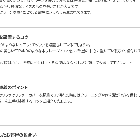
背が高く葉の大きなグリーンを置くと、お部屋は圧迫感が増し、窮屈に見えてしまいます。
ながら、最適なサイズのものを選ぶことが大切です。
グリーンを置くことで、お部屋にメリハリも生まれてきます。……
を設置するコツ
どのようなレイアウトでソファを設置されているでしょうか。
面の美しいSTRANDのような木フレームソファを、お部屋の中心に置いている方や、壁付
置く際は、ソファを壁にベタ付けするのではなく、少しだけ離して設置して下さい。……
脱着のポイント
のソファはソファーカバーを脱着でき、汚れた時にはクリーニングやお洗濯ができる優れモ
バーを上手く装着するコツをご紹介いたします。……
したお部屋の色合い