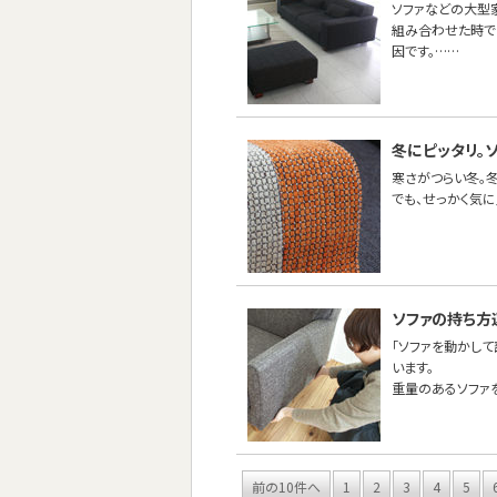
ソファなどの大型
組み合わせた時で
因です。……
冬にピッタリ。
寒さがつらい冬。
でも、せっかく気
ソファの持ち方
「ソファを動かし
います。
重量のあるソファ
前の10件へ
1
2
3
4
5