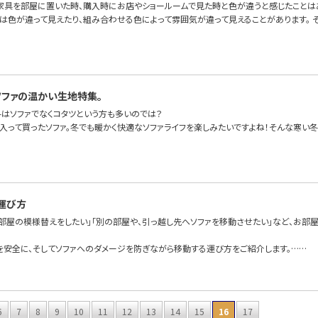
家具を部屋に置いた時、購入時にお店やショールームで見た時と色が違うと感じたことは
は色が違って見えたり、組み合わせる色によって雰囲気が違って見えることがあります。 
ソファの温かい生地特集。
冬はソファでなくコタツという方も多いのでは？
に入って買ったソファ。冬でも暖かく快適なソファライフを楽しみたいですよね！そんな寒い冬
運び方
て部屋の模様替えをしたい」「別の部屋や、引っ越し先へソファを移動させたい」など、お部
を安全に、そしてソファへのダメージを防ぎながら移動する運び方をご紹介します。……
6
7
8
9
10
11
12
13
14
15
16
17