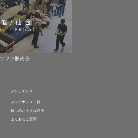
開催/仙台
ri) ・ 9.6(sun)
ソファ販売会
メンテナンス
メンテナンス一覧
日々のお手入れ方法
よくあるご質問