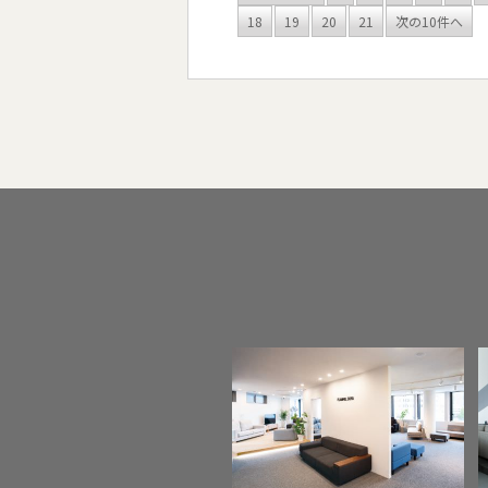
18
19
20
21
次の10件へ