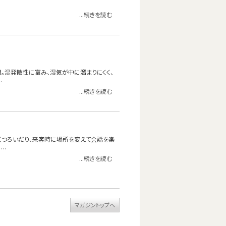
...続きを読む
使用。湿発散性に富み、湿気が中に溜まりにくく、
…
...続きを読む
くつろいだり、来客時に場所を変えて会話を楽
……
...続きを読む
マガジントップへ