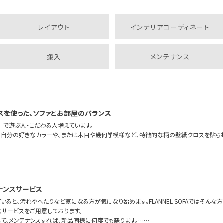
レイアウト
インテリアコーディネート
搬入
メンテナンス
スを使った、ソファとお部屋のバランス
」で遊ぶ人・こだわる人増えています。
、自分の好きなカラーや、または木目や幾何学模様など、特徴的な柄の壁紙クロスを貼ら
ナンスサービス
いると、汚れやへたりなど気になる方が気になり始めます。FLANNEL SOFAではそんな
スサービスをご用意しております。
して、メンテナンスすれば、新品同様に何度でも蘇ります。……