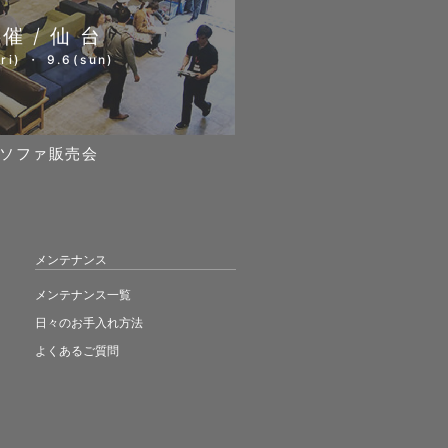
開催/仙台
ri) ・ 9.6(sun)
ソファ販売会
メンテナンス
メンテナンス一覧
日々のお手入れ方法
よくあるご質問