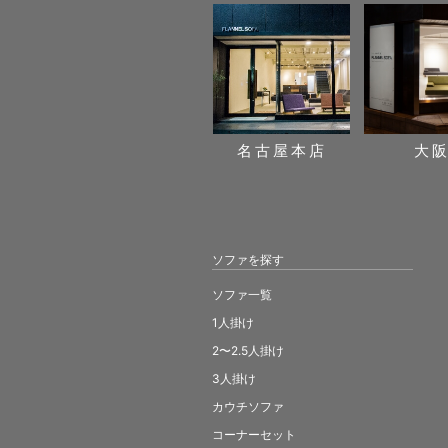
名古屋本店
大
ソファを探す
ソファ一覧
1人掛け
2〜2.5人掛け
3人掛け
カウチソファ
コーナーセット