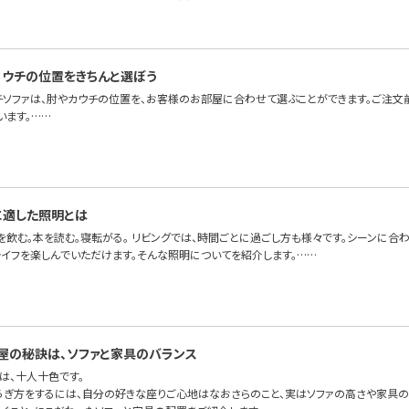
カウチの位置をきちんと選ぼう
チソファは、肘やカウチの位置を、お客様のお部屋に合わせて選ぶことができます。ご注文
います。……
に適した照明とは
を飲む。本を読む。寝転がる。 リビングでは、時間ごとに過ごし方も様々です。シーンに合
ライフを楽しんでいただけます。そんな照明についてを紹介します。……
屋の秘訣は、ソファと家具のバランス
は、十人十色です。
ろぎ方をするには、自分の好きな座りご心地はなおさらのこと、実はソファの高さや家具