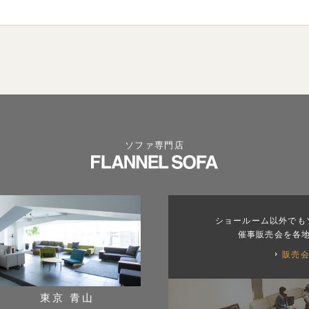
ソファ専門店
ショールーム以外でも
催事販売会を各
販売
東京 青山